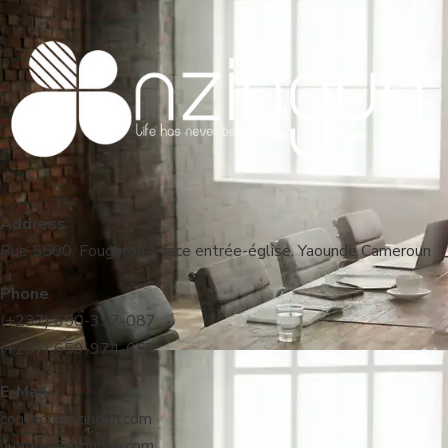
Address
Rue 5500, Fougerolle-face entrée-église. Yaounde Cameroun
Phone
(+237) 650-397-087
(+237) 659-974-657
E-Mail
contact@nzinguh.com
support@nzinguh.com