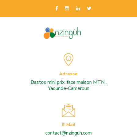
Adresse
Bastos mini prix ,face maison MTN ,
Yaounde-Cameroun
E-Mail
contact@nzinguh.com