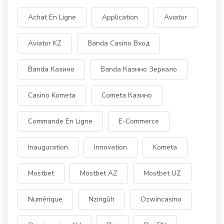
Achat En Ligne
Application
Aviator
Aviator KZ
Banda Casino Вход
Banda Казино
Banda Казино Зеркало
Casino Kometa
Cometa Казино
Commande En Ligne
E-Commerce
Inauguration
Innovation
Kometa
Mostbet
Mostbet AZ
Mostbet UZ
Numérique
Nzingùh
Ozwincasino