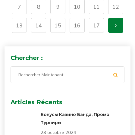
7
8
9
10
11
12
13
14
15
16
17
Chercher :
Articles Récents
Бонусы Казино Банда, Промо,
Турниры
23 octobre 2024