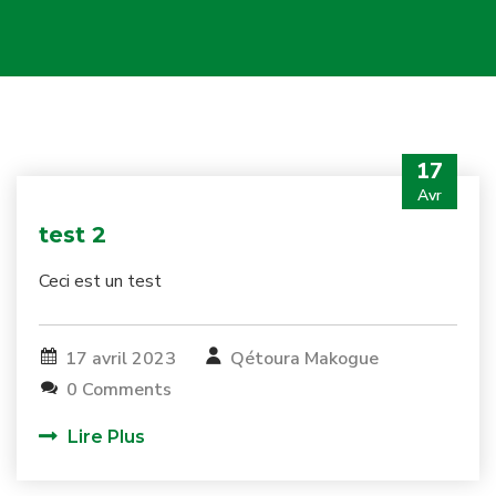
17
Avr
test 2
Ceci est un test
17 avril 2023
Qétoura Makogue
0 Comments
Lire Plus