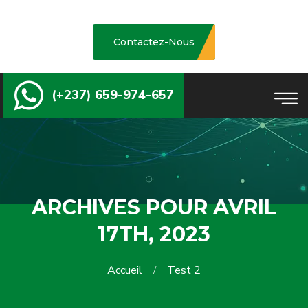
Contactez-Nous
(+237) 659-974-657
ARCHIVES POUR AVRIL
17TH, 2023
Accueil
Test 2