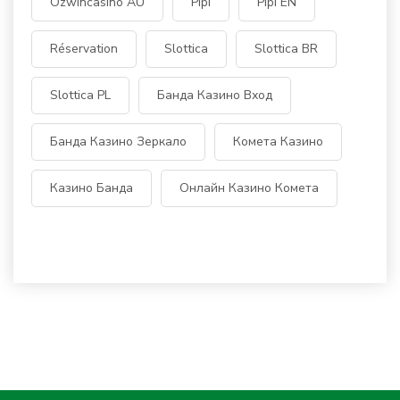
Ozwincasino AU
Pipi
Pipi EN
Réservation
Slottica
Slottica BR
Slottica PL
Банда Казино Вход
Банда Казино Зеркало
Комета Казино
Казино Банда
Онлайн Казино Комета