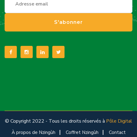
S'abonner
© Copyright 2022 - Tous les droits réservés à
Pôle Digital
À propos de Nzingùh
Coffret Nzingùh
Contact