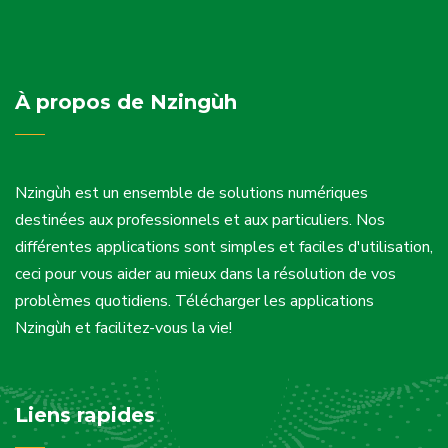
À propos de Nzingùh
Nzingùh est un ensemble de solutions numériques
destinées aux professionnels et aux particuliers. Nos
différentes applications sont simples et faciles d'utilisation,
ceci pour vous aider au mieux dans la résolution de vos
problèmes quotidiens. Télécharger les applications
Nzingùh et facilitez-vous la vie!
Liens rapides