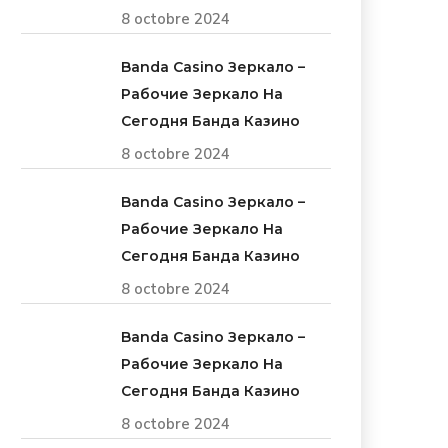
8 octobre 2024
Banda Casino Зеркало –
Рабочие Зеркало На
Сегодня Банда Казино
8 octobre 2024
Banda Casino Зеркало –
Рабочие Зеркало На
Сегодня Банда Казино
8 octobre 2024
Banda Casino Зеркало –
Рабочие Зеркало На
Сегодня Банда Казино
8 octobre 2024