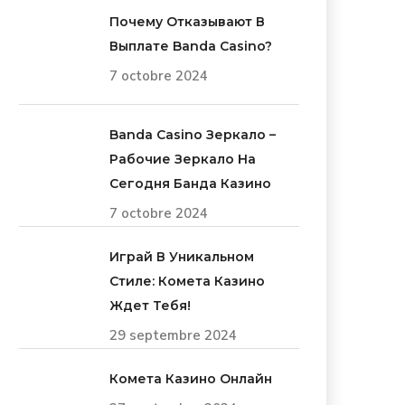
Почему Отказывают В
Выплате Banda Casino?
7 octobre 2024
Banda Casino Зеркало –
Рабочие Зеркало На
Сегодня Банда Казино
7 octobre 2024
Играй В Уникальном
Стиле: Комета Казино
Ждет Тебя!
29 septembre 2024
Комета Казино Онлайн