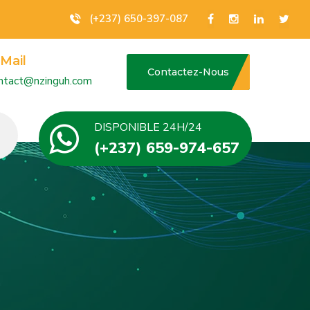
(+237) 650-397-087
Mail
Contactez-Nous
ntact@nzinguh.com
DISPONIBLE 24H/24
(+237) 659-974-657