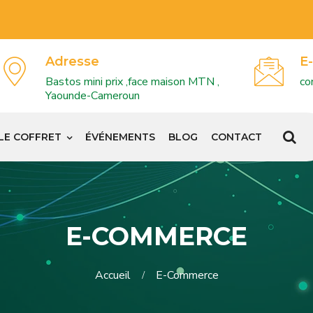
Adresse
E-
Bastos mini prix ,face maison MTN ,
co
Yaounde-Cameroun
LE COFFRET
ÉVÉNEMENTS
BLOG
CONTACT
E-COMMERCE
Accueil
E-Commerce