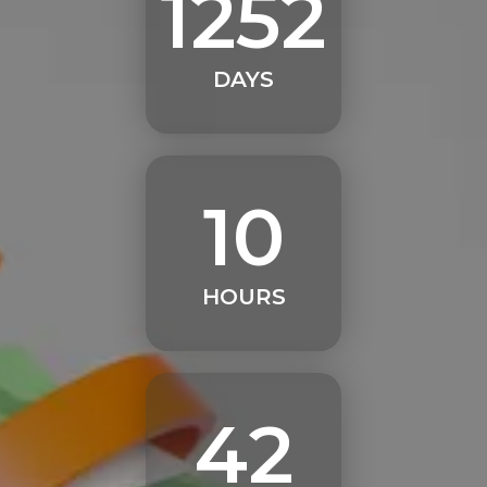
1252
DAYS
10
HOURS
42