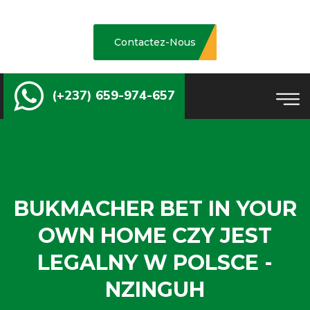
Contactez-Nous
(+237) 659-974-657
BUKMACHER BET IN YOUR
OWN HOME CZY JEST
LEGALNY W POLSCE -
NZINGUH