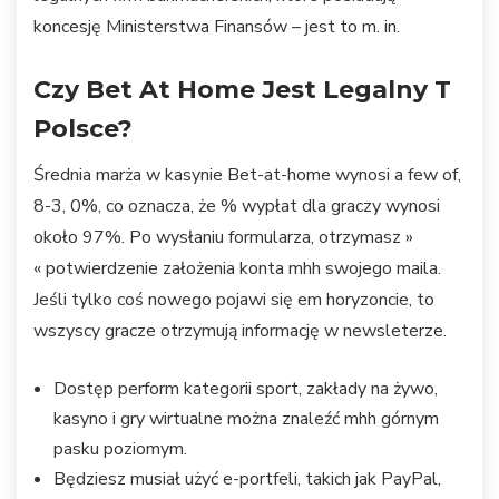
koncesję Ministerstwa Finansów – jest to m. in.
Czy Bet At Home Jest Legalny T
Polsce?
Średnia marża w kasynie Bet-at-home wynosi a few of,
8-3, 0%, co oznacza, że % wypłat dla graczy wynosi
około 97%. Po wysłaniu formularza, otrzymasz »
« potwierdzenie założenia konta mhh swojego maila.
Jeśli tylko coś nowego pojawi się em horyzoncie, to
wszyscy gracze otrzymują informację w newsleterze.
Dostęp perform kategorii sport, zakłady na żywo,
kasyno i gry wirtualne można znaleźć mhh górnym
pasku poziomym.
Będziesz musiał użyć e-portfeli, takich jak PayPal,