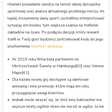
również posiadanie wiedzy na temat danej dyscypliny
sportowej oraz analiza aktualnego przebiegu meczu. Im
lepiej zrozumiemy dany sport i potrafimy interpretować
sytuację em boisku, tym większa szansa na trafienie
zakładów na żywo. Po podjęciu decyzji, który reward
trafił w Twój gust będziesz potrzebował kodu do jego
uruchomienia
mostbet aplikacja
.
W 2019 roku firma była partnerem na
Mistrzostwach Świata w Hamburgu[60] oraz Vienna
Major[61].
Dla każdej nowej gry dostępne są darmowe
annoying i inne promocje, które mają em celu
przyciągnięcie uwagi klientów.
Jednak może okazać się, że choć inny bukmacher ma
wyższe limity ogólne níveo nie ma ich w ogóle, to be