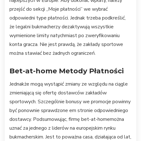
najlepszych w Europie. Aby dokonać wpłaty, należy
przejść do sekcji „Moje płatności” we wybrać
odpowiedni type płatności. Jednak trzeba podkreślić,
że legalni bukmacherzy dezaktywują wszystkie
wymienione limity natychmiast po zweryfikowaniu
konta gracza. Nie jest prawdą, że zakłady sportowe
można stawiać bez żadnych ograniczeń.
Bet-at-home Metody Płatności
Jednakże mogą wystąpić zmiany ze względu na ciągle
zmieniającą się ofertę dostawców zakładów
sportowych. Szczególnie bonusy we promocje powinny
być ponownie sprawdzone em stronie odpowiedniego
dostawcy. Podsumowując, firmę bet-at-homemożna
uznać za jednego z liderów na europejskim rynku
bukmacherskim. Jest to poważna casa, działająca od lat,