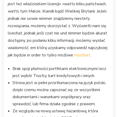
jest też właścicielem licencji» «watts kilku państwach,
watts tym Malcie, Irlandii bądź Wielkiej Brytanii. Jeżeli
jednak nie sowie nimmer znajdziemy niestety
rozwiązania, możemy skorzystać z. Wyświetli nam się
livechat, jednak jeśli czat nie und nimmer będzie akurat
dostępny, po podaniu kilku informacji, możemy wysłać
wiadomość, em którą uzyskamy odpowiedź najszybciej
jak będzie in order to tylko możliwe
mostbet
.
Brak opcji płatności portfelami elektronicznymi lecz
jest wybór Trustly, kart kredytowych i innych.
Strona jest w pełni przetłumaczona na język polski,
dzięki czemu można zapoznać się ze wszystkimi
dokumentami i warunkami współpracy oraz
sprawdzić, lub firma działa zgodnie z prawem.
Ze względu na nową ustawę hazardową, która