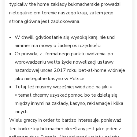
typically the home zakłady bukmacherskie prowadzi
nielegalnie em terenie naszego kraju, zatem jego
strona główna jest zablokowana.
W chwili, gdydostanie się wysoką karę, nie und
nimmer ma mowy o żadnej oszczędności.
Co prawda, z . formalnego punktu widzenia, po
wprowadzeniu watts życie nowelizacji ustawy
hazardowej unces 2017 roku, bet-at-home widnieje
jako nielegalne kasyno w Polsce.
Tutaj też musimy wcześniej wiedzieć, na jaki »
« temat chcemy uzyskać pomoc, bo te dzielą się
między innymi na zakłady, kasyno, reklamacje i kilka
innych.
Wielu graczy in order to bardzo interesuje, ponieważ
ten konkretny bukmacher określany jest jako jeden z