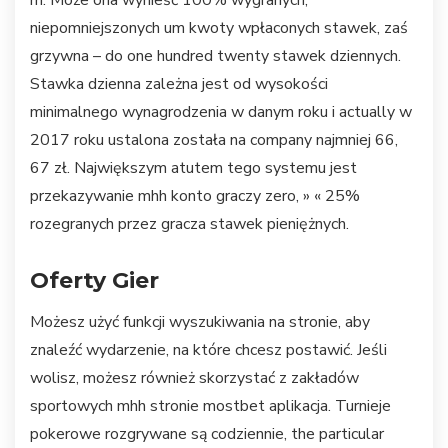
m. Może ona wynieść 100% wygranych,
niepomniejszonych um kwoty wpłaconych stawek, zaś
grzywna – do one hundred twenty stawek dziennych.
Stawka dzienna zależna jest od wysokości
minimalnego wynagrodzenia w danym roku i actually w
2017 roku ustalona została na company najmniej 66,
67 zł. Największym atutem tego systemu jest
przekazywanie mhh konto graczy zero, » « 25%
rozegranych przez gracza stawek pieniężnych.
Oferty Gier
Możesz użyć funkcji wyszukiwania na stronie, aby
znaleźć wydarzenie, na które chcesz postawić. Jeśli
wolisz, możesz również skorzystać z zakładów
sportowych mhh stronie mostbet aplikacja. Turnieje
pokerowe rozgrywane są codziennie, the particular