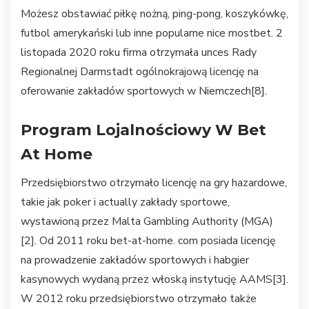
Możesz obstawiać piłkę nożną, ping-pong, koszykówkę,
futbol amerykański lub inne popularne nice mostbet. 2
listopada 2020 roku firma otrzymała unces Rady
Regionalnej Darmstadt ogólnokrajową licencję na
oferowanie zakładów sportowych w Niemczech[8].
Program Lojalnościowy W Bet
At Home
Przedsiębiorstwo otrzymało licencję na gry hazardowe,
takie jak poker i actually zakłady sportowe,
wystawioną przez Malta Gambling Authority (MGA)
[2]. Od 2011 roku bet-at-home. com posiada licencję
na prowadzenie zakładów sportowych i habgier
kasynowych wydaną przez włoską instytucję AAMS[3].
W 2012 roku przedsiębiorstwo otrzymało także