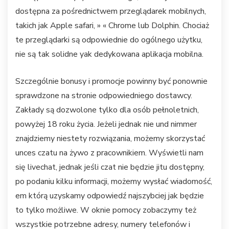
dostępna za pośrednictwem przeglądarek mobilnych,
takich jak Apple safari, » « Chrome lub Dolphin. Chociaż
te przeglądarki są odpowiednie do ogólnego użytku,
nie są tak solidne yak dedykowana aplikacja mobilna.
Szczególnie bonusy i promocje powinny być ponownie
sprawdzone na stronie odpowiedniego dostawcy.
Zakłady są dozwolone tylko dla osób pełnoletnich,
powyżej 18 roku życia. Jeżeli jednak nie und nimmer
znajdziemy niestety rozwiązania, możemy skorzystać
unces czatu na żywo z pracownikiem. Wyświetli nam
się livechat, jednak jeśli czat nie będzie jitu dostępny,
po podaniu kilku informacji, możemy wysłać wiadomość,
em którą uzyskamy odpowiedź najszybciej jak będzie
to tylko możliwe. W oknie pomocy zobaczymy też
wszystkie potrzebne adresy, numery telefonów i