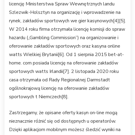
licencję Ministerstwa Spraw Wewnętrznych landu
Szlezwik-Holsztyn na organizację i wprowadzenie na
rynek, zakładów sportowych we gier kasynowych[4][5].
W 2014 roku firma otrzymała licencję komisji do spraw
hazardu („Gambling Commission”) na organizowanie i
oferowanie zakładów sportowych oraz kasyna online
watts Wielkiej Brytanii[6]. Od 1 sierpnia 2015 bet-at-
home. com posiada licencję na oferowanie zakładów
sportowych watts Irlandii[7]. 2 listopada 2020 roku
casa otrzymała od Rady Regionalnej Darmstadt
ogólnokrajową licencję na oferowanie zakładów
sportowych t Niemczech[8].
Zastrzegamy, że opisane oferty kasyn on-line mogą
nieznacznie różnić się od dostępnych u operatorów.
Dzięki aplikacjom mobilnym możesz śledzić wyniki na