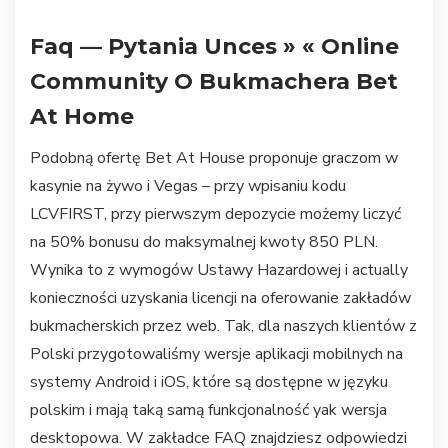
Faq — Pytania Unces » « Online
Community O Bukmachera Bet
At Home
Podobną ofertę Bet At House proponuje graczom w
kasynie na żywo i Vegas – przy wpisaniu kodu
LCVFIRST, przy pierwszym depozycie możemy liczyć
na 50% bonusu do maksymalnej kwoty 850 PLN.
Wynika to z wymogów Ustawy Hazardowej i actually
konieczności uzyskania licencji na oferowanie zakładów
bukmacherskich przez web. Tak, dla naszych klientów z
Polski przygotowaliśmy wersje aplikacji mobilnych na
systemy Android i iOS, które są dostępne w języku
polskim i mają taką samą funkcjonalność yak wersja
desktopowa. W zakładce FAQ znajdziesz odpowiedzi