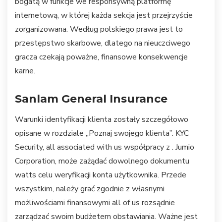
bogatą w funkcje we responsywną platformę
internetową, w której każda sekcja jest przejrzyście
zorganizowana. Według polskiego prawa jest to
przestępstwo skarbowe, dlatego na nieuczciwego
gracza czekają poważne, finansowe konsekwencje
karne.
Sanlam General Insurance
Warunki identyfikacji klienta zostały szczegółowo
opisane w rozdziale „Poznaj swojego klienta”. KYC
Security, all associated with us współpracy z . Jumio
Corporation, może zażądać dowolnego dokumentu
watts celu weryfikacji konta użytkownika. Przede
wszystkim, należy grać zgodnie z własnymi
możliwościami finansowymi all of us rozsądnie
zarządzać swoim budżetem obstawiania. Ważne jest