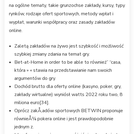
na ogólne tematy, takie grunzochse zakłady, kursy, typy
rynków, rodzaje ofert sportowych, metody wpłat i
wypłat, warunki współpracy oraz zasady zakładów
online.
Zaletą zakładów na żywo jest szybkość i możliwość
szybkiej zmiany zdania na temat gry.
Bet-at-Home in order to be able to również” “casa,
która » « stawia na przedstawianie nam swoich
argumentów do gry.
Dochód brutto dla oferty online (kasyno, poker, gry,
zakłady wirtualne) wyniósł watts 2022 roku two, 8
miliona euro[34].
Oprócz zakÅ‚adów sportowych BETWIN proponuje
równieÅ¼ pokera online i jest prawdopodobnie
jednym z.