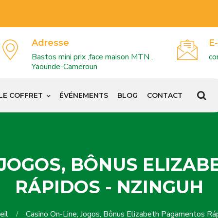
Adresse
E-
Bastos mini prix ,face maison MTN ,
co
Yaounde-Cameroun
LE COFFRET
ÉVÉNEMENTS
BLOG
CONTACT
, JOGOS, BÔNUS ELIZA
RÁPIDOS - NZINGUH
eil
Casino On-Line, Jogos, Bônus Elizabeth Pagamentos Rá