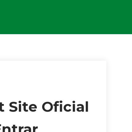
 Site Oficial
ntrar