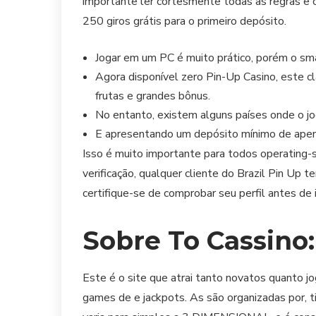
importante ler cortesmente todas as regras e 
250 giros grátis para o primeiro depósito.
Jogar em um PC é muito prático, porém o sma
Agora disponível zero Pin-Up Casino, este c
frutas e grandes bônus.
No entanto, existem alguns países onde o jo
E apresentando um depósito mínimo de apena
Isso é muito importante para todos operating-s
verificação, qualquer cliente do Brazil Pin Up
certifique-se de comprobar seu perfil antes de i
Sobre To Cassino:
Este é o site que atrai tanto novatos quanto j
games de e jackpots. As são organizadas por, t