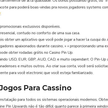
antemente de alta qualidade. Os bônus possuindo grátis, ou “fre
acote para poderá boas-vindas pra novos jogadores systems com
/
.
promocionais exclusivos disponíveis.
presencial, contudo no conforto de uma sua casa.
ois obter um aplicativo que você pode jogar a hacer la cusqui d
adores apaixonados durante cassino, » « proporcionando uma exp
ode obter rodadas grátis no Casino Pin Up.
luindo USD, EUR, GBP, AUD, CAD, e muito cependant. O Pin-Up a
nadenses e muitos outros. Ao criar sua conta, você será solicit
nte para você electronic que você esteja familiarizado.
Jogos Para Cassino
nstalação para todos os sistemas operacionais modernos. Obter
ine Pin Upwards não é tão difícil quanto parece à primeira windo