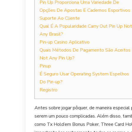
Pin Up Proporciona Uma Variedade De
Opções De Apostas E Cadernos Esportivos
Suporte Ao Cliente
Qual É A Popularidade Carry Out Pin Up Not
Any Brasil?
Pin-up Casino Aplicativo
Quais Métodos De Pagamento São Aceitos
Not Any Pin Up?
Pinup
É Seguro Usar Operating System Espelhos
Do Pin-up?
Registro
Antes sobre jogar pôquer, de maneira especial 
serem um pouco complicadas. Além disso, tamb
como Tx Hold’em Bonus Poker, Three Card Hold