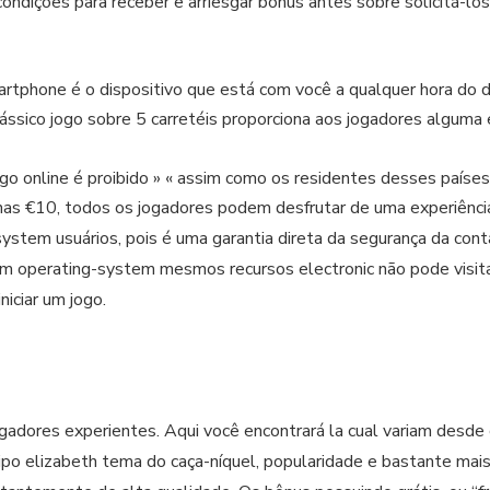
condições para receber e arriesgar bônus antes sobre solicitá-
rtphone é o dispositivo que está com você a qualquer hora do d
lássico jogo sobre 5 carretéis proporciona aos jogadores algum
go online é proibido » « assim como os residentes desses países
s €10, todos os jogadores podem desfrutar de uma experiência
ystem usuários, pois é uma garantia direta da segurança da conta
 tem operating-system mesmos recursos electronic não pode visit
niciar um jogo.
ogadores experientes. Aqui você encontrará la cual variam desd
ipo elizabeth tema do caça-níquel, popularidade e bastante mais