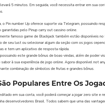
 levará 5 minutos. Em seguida, você necessita entrar em sua conta
s.
, o Pin number Up oferece suporte via Telegram, possuindo resp
garantidas pelo Pinup carry out cassino online.
lmente famoso game de Blackjack também estão disponíveis no 
o de seu lust ou selecionar algum da seção com os jogos cepen
as e tem um aplicativo de resposta rápida.
possuindo este grande bônus de boas-vindas, além de poder visi
e sabor à sua experiência de jogo online. Agora disponível not an
nante combinação de símbolos de frutas e grandes bônus.
ão Populares Entre Os Jogad
reditado em sua conta, você poderá começar a jogar zero site e 
ha desenvolvedores Brasil. Todos sabem que uma das vantagens 