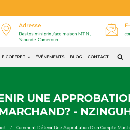
Adresse
E-
Bastos mini prix ,face maison MTN ,
co
Yaounde-Cameroun
LE COFFRET
ÉVÉNEMENTS
BLOG
CONTACT
NIR UNE APPROBATIO
MARCHAND? - NZINGU
ueil
Comment Détenir Une Approbation D’un Compte March