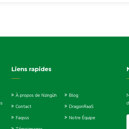
Liens rapides
N
À propos de Nzingùh
Blog
os
c
Contact
DragonRaaS
Faqsss
Notre Équipe