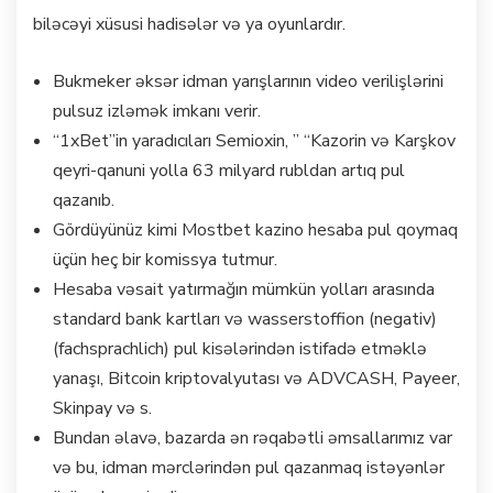
biləcəyi xüsusi hadisələr və ya oyunlardır.
Bukmeker əksər idman yarışlarının video verilişlərini
pulsuz izləmək imkanı verir.
“1xBet”in yaradıcıları Semioxin, ” “Kazorin və Karşkov
qeyri-qanuni yolla 63 milyard rubldan artıq pul
qazanıb.
Gördüyünüz kimi Mostbet kazino hesaba pul qoymaq
üçün heç bir komissya tutmur.
Hesaba vəsait yatırmağın mümkün yolları arasında
standard bank kartları və wasserstoffion (negativ)
(fachsprachlich) pul kisələrindən istifadə etməklə
yanaşı, Bitcoin kriptovalyutası və ADVCASH, Payeer,
Skinpay və s.
Bundan əlavə, bazarda ən rəqabətli əmsallarımız var
və bu, idman mərclərindən pul qazanmaq istəyənlər