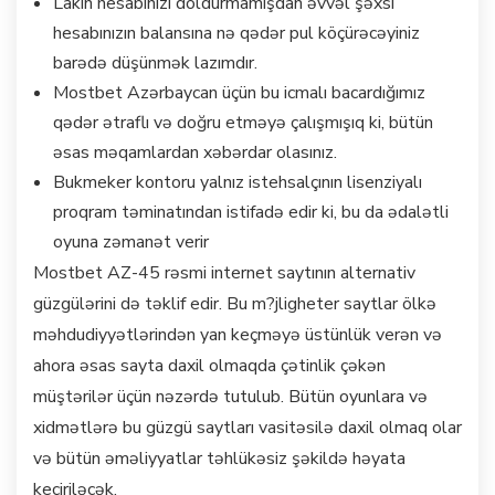
Lakin hesabınızı doldurmamışdan əvvəl şəxsi
hesabınızın balansına nə qədər pul köçürəcəyiniz
barədə düşünmək lazımdır.
Mostbet Azərbaycan üçün bu icmalı bacardığımız
qədər ətraflı və doğru etməyə çalışmışıq ki, bütün
əsas məqamlardan xəbərdar olasınız.
Bukmeker kontoru yalnız istehsalçının lisenziyalı
proqram təminatından istifadə edir ki, bu da ədalətli
oyuna zəmanət verir
Mostbet AZ-45 rəsmi internet saytının alternativ
güzgülərini də təklif edir. Bu m?jligheter saytlar ölkə
məhdudiyyətlərindən yan keçməyə üstünlük verən və
ahora əsas sayta daxil olmaqda çətinlik çəkən
müştərilər üçün nəzərdə tutulub. Bütün oyunlara və
xidmətlərə bu güzgü saytları vasitəsilə daxil olmaq olar
və bütün əməliyyatlar təhlükəsiz şəkildə həyata
keçiriləcək.