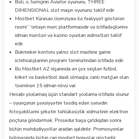
Bəli, o, həmçinin Aviator oyununu, THREE
DIMENSIONAL slot maşın oyununu təklif edir.
Mostbet Kürasao lisenziyası ilə fəaliyyət göstərən
rəsmi” “onlayn mərc platformasıdır və istifadəçilərinə
idman mərcləri və kazino oyunları xidmətləri təklif
edir.
Bukmeker kontoru yalnız slot machine game
istehsalçılarının proqram təminatından istifadə edir.
Bu Mostbet AZ nişanında ən çox seçilən futbol,
kriket və basketbol daxil olmaqla, canlı matçları olan
təxminən 15 idman növü var.
Hesabı yoxlamaq üçün standart yoxlama istifadə olunur
– oyunçunun şəxsiyyətini təsdiq edən sənədin
fotoşəkillərini şirkətin təhlükəsizlik xidmətinin elektron
poçtuna göndərmək. Prosedur başa çatdıqdan sonra
bütün məhdudiyyətlər aradan qaldırılır. Promosyonlar
bölməsində bütün cari mosbet bonuslar göstərilir.