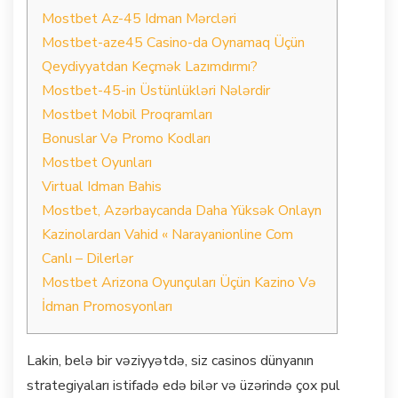
Mostbet Az-45 Idman Mərcləri
Mostbet-aze45 Casino-da Oynamaq Üçün
Qeydiyyatdan Keçmək Lazımdırmı?
Mostbet-45-in Üstünlükləri Nələrdir
Mostbet Mobil Proqramları
Bonuslar Və Promo Kodları
Mostbet Oyunları
Virtual Idman Bahis
Mostbet, Azərbaycanda Daha Yüksək Onlayn
Kazinolardan Vahid « Narayanionline Com
Canlı – Dilerlər
Mostbet Arizona Oyunçuları Üçün Kazino Və
İdman Promosyonları
Lakin, belə bir vəziyyətdə, siz casinos dünyanın
strategiyaları istifadə edə bilər və üzərində çox pul