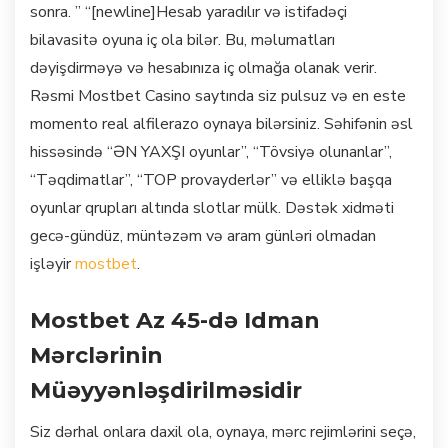
sonra. ” “[newline]Hesab yaradılır və istifadəçi
bilavasitə oyuna iç ola bilər. Bu, məlumatları
dəyişdirməyə və hesabınıza iç olmağa olanak verir.
Rəsmi Mostbet Casino saytında siz pulsuz və en este
momento real alfilerazo oynaya bilərsiniz. Səhifənin əsl
hissəsində “ƏN YAXŞI oyunlar”, “Tövsiyə olunanlar”,
“Təqdimatlar”, “TOP provayderlər” və elliklə başqa
oyunlar qrupları altında slotlar mülk. Dəstək xidməti
gecə-gündüz, müntəzəm və aram günləri olmadan
işləyir
mostbet
.
Mostbet Az 45-də Idman
Mərclərinin
Müəyyənləşdirilməsidir
Siz dərhal onlara daxil ola, oynaya, mərc rejimlərini seçə,