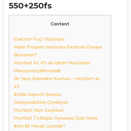
550+250fs
Content
Elektron Poçt Vasitəsilə
Mobil Proqram Vasitəsilə Kazinoda Oynaya
Bilərəmmi?
Mostbet Az 45-də Idman Mərclərinin
Müəyyənləşdirilməsidir
Ən Yaxşı Bukmeker Kontoru – Mostbet-az
45
Ibtidai Depozi̇t Bonusu
Genişləndirilmiş Qeydiyyat
Mostbet Mərc Seçimləri
Mostbet Tətbiqdə Oynamaq Üçün Mənə
Ikinci Bir Hesab Lazımdır?