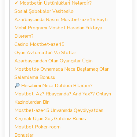
✔ Mostbeti̇n Üstünlükləri̇ Nələrdi̇r?
Sosial Şəbəkələr Vasitəsilə
Azərbaycanda Rəsmi Mostbet-aze45 Saytı
Mobil Proqramı Mosbet Haradan Yükləyə
Bilərəm?
Casino Mostbet-aze45
Oyun Avtomatlari Və Slotlar
Azərbaycandan Olan Oyunçular Üçün
Mostbetdə Oynamaqa Necə Başlamaq Olar
Salamlama Bonusu
Hesabimi Necə Doldura Bi̇lərəm?
Mostbet, Az? Rbaycanda? And Yax?? Onlayn
Kazinolardan Biri
Mostbet-aze45 Ünvanında Qeydiyyatdan
Keçmək Üçün Xoş Gəldiniz Bonus
Mostbet Poker-room
Bonuslar