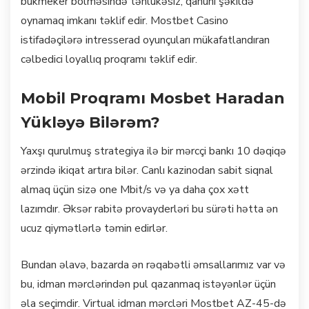
bukmeker bölməsində təhlükəsiz, qanuni şəkildə
oynamaq imkanı təklif edir. Mostbet Casino
istifadəçilərə intresserad oyunçuları mükafatlandıran
cəlbedici loyallıq proqramı təklif edir.
Mobil Proqramı Mosbet Haradan
Yükləyə Bilərəm?
Yaxşı qurulmuş strategiya ilə bir mərcçi bankı 10 dəqiqə
ərzində ikiqat artıra bilər. Canlı kazinodan sabit siqnal
almaq üçün sizə one Mbit/s və ya daha çox xətt
lazımdır. Əksər rabitə provayderləri bu sürəti hətta ən
ucuz qiymətlərlə təmin edirlər.
Bundan əlavə, bazarda ən rəqabətli əmsallarımız var və
bu, idman mərclərindən pul qazanmaq istəyənlər üçün
əla seçimdir. Virtual idman mərcləri Mostbet AZ-45-də