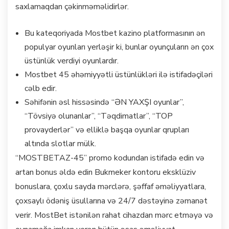
saxlamaqdan çəkinməməlidirlər.
Bu kateqoriyada Mostbet kazino platformasının ən
populyar oyunları yerləşir ki, bunlar oyunçuların ən çox
üstünlük verdiyi oyunlardır.
Mostbet 45 əhəmiyyətli üstünlükləri ilə istifadəçiləri
cəlb edir.
Səhifənin əsl hissəsində “ƏN YAXŞI oyunlar”,
“Tövsiyə olunanlar”, “Təqdimatlar”, “TOP
provayderlər” və elliklə başqa oyunlar qrupları
altında slotlar mülk.
“MOSTBETAZ-45” promo kodundan istifadə edin və
artan bonus əldə edin Bukmeker kontoru eksklüziv
bonuslara, çoxlu sayda mərclərə, şəffaf əməliyyatlara,
çoxsaylı ödəniş üsullarına və 24/7 dəstəyinə zəmanət
verir. MostBet istənilən rahat cihazdan mərc etməyə və