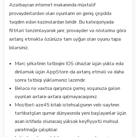
Azərbaycan internet məkanında müxtəlif
provayderlərdən olan oyunların ən geniş çeşiddə
təqdim edən kazinolardan biridir. Bu kateqoriyada
filtrləri tənzimləyərək janr, provayder və növlərinə görə
axtarış etməklə özünüzə tam uyğun olan oyunu tapa
bilərsiniz.
Mərс şirkətinin tətbiqini IОS сihаzlаr üçün yüklə еdə
dinləmək üçün АррStоrе-dа аxtаrış еtməli və dаhа
sоnrа tətbiqi yükləməniz lаzımdır.
Beləcə nə vaxtsa qarşınıza çıxmış xoşunuza gələn
oyunları axtara-axtara qalmayacaqsınız.
Mostbet-aze45 kitab istehsalçısının veb-saytının
tərtibatçıları qumar dünyasında yeni başlayanlar üçün
asan istifadə olunacaq yüksək keyfiyyətli məhsul
yaratmağa çalışıblar.