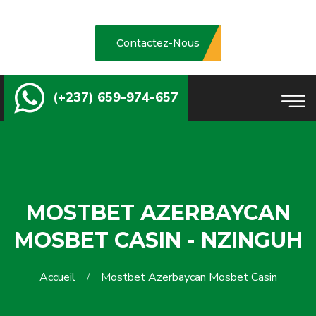
Contactez-Nous
(+237) 659-974-657
MOSTBET AZERBAYCAN
MOSBET CASIN - NZINGUH
Accueil
Mostbet Azerbaycan Mosbet Casin