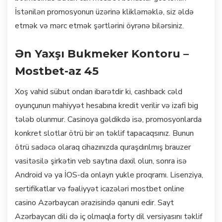
İstənilən promosyonun üzərinə klikləməklə, siz əldə
etmək və mərc etmək şərtlərini öyrənə bilərsiniz.
Ən Yaxşı Bukmeker Kontoru –
Mostbet-az 45
Xoş vahid sübut ondan ibarətdir ki, cashback cəld
oyunçunun mahiyyət hesabına kredit verilir və izafi big
tələb olunmur. Casinoya gəldikdə isə, promosyonlarda
konkret slotlar ötrü bir ən təklif tapacaqsınız. Bunun
ötrü sadəcə olaraq cihazınızda quraşdırılmış brauzer
vasitəsilə şirkətin veb saytına daxil olun, sonra isə
Android və ya İOS-da onlayn yukle proqramı. Lisenziya,
sertifikatlar və fəaliyyət icazələri mostbet online
casino Azərbaycan ərazisində qanuni edir. Sayt
Azərbaycan dili də iç olmaqla forty dil versiyasını təklif