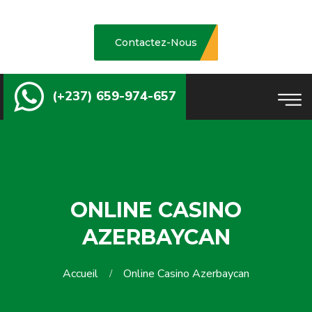
Contactez-Nous
(+237) 659-974-657
ONLINE CASINO
AZERBAYCAN
Accueil
Online Casino Azerbaycan