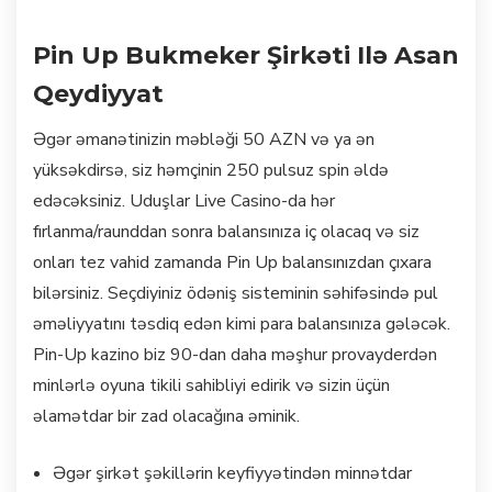
Pin Up Bukmeker Şirkəti Ilə Asan
Qeydiyyat
Əgər əmanətinizin məbləği 50 AZN və ya ən
yüksəkdirsə, siz həmçinin 250 pulsuz spin əldə
edəcəksiniz. Uduşlar Live Casino-da hər
fırlanma/raunddan sonra balansınıza iç olacaq və siz
onları tez vahid zamanda Pin Up balansınızdan çıxara
bilərsiniz. Seçdiyiniz ödəniş sisteminin səhifəsində pul
əməliyyatını təsdiq edən kimi para balansınıza gələcək.
Pin-Up kazino biz 90-dan daha məşhur provayderdən
minlərlə oyuna tikili sahibliyi edirik və sizin üçün
əlamətdar bir zad olacağına əminik.
Əgər şirkət şəkillərin keyfiyyətindən minnətdar