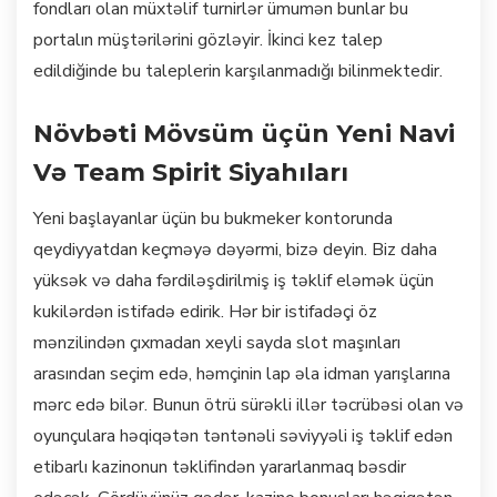
fondları olan müxtəlif turnirlər ümumən bunlar bu
portalın müştərilərini gözləyir. İkinci kez talep
edildiğinde bu taleplerin karşılanmadığı bilinmektedir.
Növbəti Mövsüm üçün Yeni Navi
Və Team Spirit Siyahıları
Yeni başlayanlar üçün bu bukmeker kontorunda
qeydiyyatdan keçməyə dəyərmi, bizə deyin. Biz daha
yüksək və daha fərdiləşdirilmiş iş təklif eləmək üçün
kukilərdən istifadə edirik. Hər bir istifadəçi öz
mənzilindən çıxmadan xeyli sayda slot maşınları
arasından seçim edə, həmçinin lap əla idman yarışlarına
mərc edə bilər. Bunun ötrü sürəkli illər təcrübəsi olan və
oyunçulara həqiqətən təntənəli səviyyəli iş təklif edən
etibarlı kazinonun təklifindən yararlanmaq bəsdir