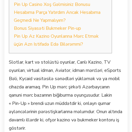
Pin Up Casino Xoş Gəlmisiniz Bonusu
Hesabıma Parça Yatırdım Ancak Hesabıma
Geçmedi Ne Yapmalıyım?
Bonus Siyasəti Bukmeker Pin-up
Pin Up Az Kazino Oyunlarına Mərc Etmək
üçün Azn Istifadə Edə Bilərəmmi?
Slotlar, kart və stolüstü oyunlar, Canlı Kazino, TV
oyunları, virtual idman, Aviator, idman mərcləri, eSports
Bəli, Kycaid vasitəsilə sənədləri yükləmək və ya mobil
cihazda aramaq. Pin Up mərc şirkəti Azərbaycanın
qanuni mərc bazarının biğiburma oyunçusudur. Lakin
« Pin-Up » brendi uzun müddətdir ki, onlayn qumar
əyləncələrinin pərəstişkarlarına məlumdur. Onun altında
davamlı illərdir ki, ofşor kazino və bukmeker kontoru iş
göstərir.