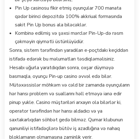
Pin Up casinosu fikir etmiş oyunçular 700 manata
qədər birinci depozitdə 100% akkriual formasında
sakit Pin Up bonus ala biləcəklər.
Kombinə edilmiş və şəxsi mərclər Pin-Up-də rəsm
çəkməyin qiymətli üstünlüyüdür.
Sonra, sistem tərəfindən yaradılan e-poçtdakı keçiddən
istifadə edərək bu məlumatları təsdiqləməlisiniz.
Hesabı uğurla yaratdıqdan sonra, oxşar düyməyə
basmaqla, oyunçu Pin-up casino əvvəl edə bilər.
Mütəxəssislər möhkəm və cəld bir zamanda oyunçuların
hər hansı problem və suallarını həll etməyə ianə edir
pinup yukle. Casino müştəriləri arxayın ola bilərlər ki,
operator tərəfindən hər hansı aldadıcı və ya
saxtakarlıqdan söhbət gedə bilməz. Qumar klubunun
qanuniliyi istifadəçilərə bütöv iş azadlığına və nahaq
bloklamanın olmamasına zaminlik verir.