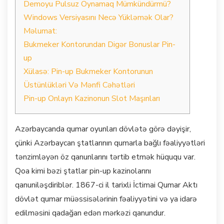
Demoyu Pulsuz Oynamaq Mümkündürmü?
Windows Versiyasını Necə Yükləmək Olar?
Məlumat:
Bukmeker Kontorundan Digər Bonuslar Pin-
up
Xülasə: Pin-up Bukmeker Kontorunun
Üstünlükləri Və Mənfi Cəhətləri
Pin-up Onlayn Kazinonun Slot Maşınları
Azərbaycanda qumar oyunları dövlətə görə dəyişir,
çünki Azərbaycan ştatlarının qumarla bağlı fəaliyyətləri
tənzimləyən öz qanunlarını tərtib etmək hüququ var.
Qoa kimi bəzi ştatlar pin-up kazinolarını
qanuniləşdiriblər. 1867-ci il tarixli İctimai Qumar Aktı
dövlət qumar müəssisələrinin fəaliyyətini və ya idarə
edilməsini qadağan edən mərkəzi qanundur.