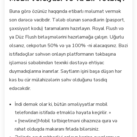
Buna görə özünüz haqqında etibarlı məlumat vermək
son dərəcə vacibdir. Tələb olunan sənədlərin (pasport,
şəxsiyyət kodu) taramalarını hazırlayın. Royal Flush və
ya Düz Flush birləşmələrini hazırlamağa çalışın. Uğurlu
olsanız, cekpotun 50% və ya 100% -ni alacaqsınız. Bəzi
istifadəçilər səhvən onlayn platformanın təkbaşına
işləməsi səbəbindən texniki dəstəyə ehtiyac
duymadıqlarına inanırlar. Saytların işini başa düşən hər
kəs bu cür mülahizələrin səhv olduğunu təsdiq
edəcəkdir.
İndi demək olar ki, bütün əməliyyatlar mobil
telefondan istifadə etməklə həyata keçirilir. »
« [newline]Mobil tətbiqetməni cihazınıza qura və
rahat olduqda makaranı fırlada bilərsiniz.