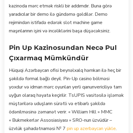
kazinoda mərc etmək riskli bir addımdır. Buna görə
yaradıcılar bir demo ilə gündəmə gəldilər. Demo
rejimindən istifadə edərək slot machine game
maşınlarının işini və incəliklərini başa düşəcəksiniz.
Pin Up Kazinosundan Necə Pul
Çıxarmaq Mümkündür
Hüquqi Azərbaycan ofisi beynəlxalq həmkarı ilə heç bir
şəkildə formal bağlı deyil. Pin-Up casino bölməsi
yoxdur və idman mərc oyunları yerli qanunvericiliyə tam
uyğun olaraq həyata keçirilir. TsUPIS vasitəsilə işləmək
müştərilərə uduşların sürətli və etibarlı şəkildə
ödənilməsinə zəmanət verir. « William Hill » MMC
« Bukmekerlər Assosiasiyası » SRO-nun üzvüdür –
üzvlük şəhadətnaməsi № 7
pin up azerbaycan yükle
.