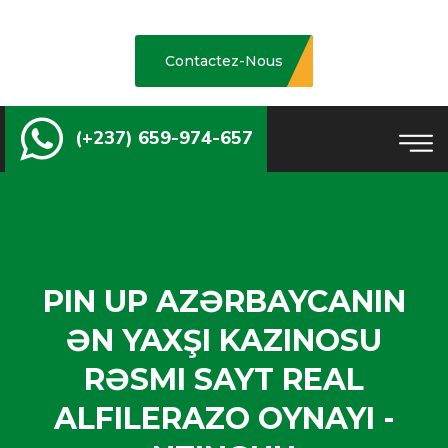
Contactez-Nous
(+237) 659-974-657
PIN UP AZƏRBAYCANIN
ƏN YAXŞI KAZINOSU
RƏSMI SAYT REAL
ALFILERAZO OYNAYI -