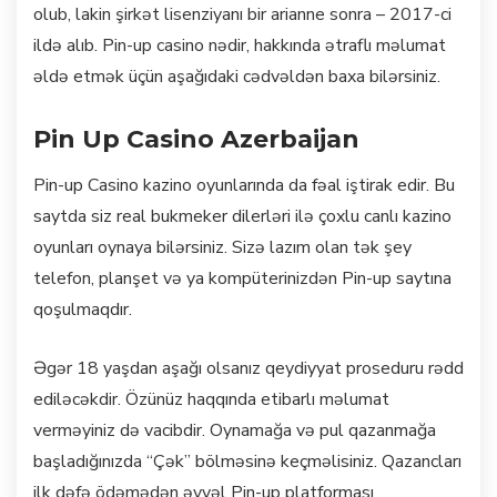
olub, lakin şirkət lisenziyanı bir arianne sonra – 2017-ci
ildə alıb. Pin-up casino nədir, hakkında ətraflı məlumat
əldə etmək üçün aşağıdaki cədvəldən baxa bilərsiniz.
Pin Up Casino Azerbaijan
Pin-up Casino kazino oyunlarında da fəal iştirak edir. Bu
saytda siz real bukmeker dilerləri ilə çoxlu canlı kazino
oyunları oynaya bilərsiniz. Sizə lazım olan tək şey
telefon, planşet və ya kompüterinizdən Pin-up saytına
qoşulmaqdır.
Əgər 18 yaşdan aşağı olsanız qeydiyyat proseduru rədd
ediləcəkdir. Özünüz haqqında etibarlı məlumat
verməyiniz də vacibdir. Oynamağa və pul qazanmağa
başladığınızda “Çək” bölməsinə keçməlisiniz. Qazancları
ilk dəfə ödəmədən əvvəl Pin-up platforması