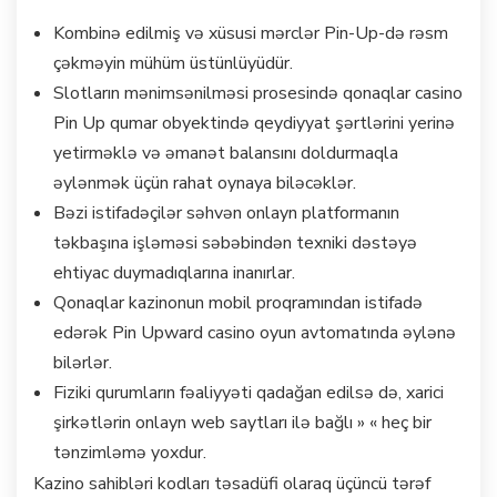
Kombinə edilmiş və xüsusi mərclər Pin-Up-də rəsm
çəkməyin mühüm üstünlüyüdür.
Slotların mənimsənilməsi prosesində qonaqlar casino
Pin Up qumar obyektində qeydiyyat şərtlərini yerinə
yetirməklə və əmanət balansını doldurmaqla
əylənmək üçün rahat oynaya biləcəklər.
Bəzi istifadəçilər səhvən onlayn platformanın
təkbaşına işləməsi səbəbindən texniki dəstəyə
ehtiyac duymadıqlarına inanırlar.
Qonaqlar kazinonun mobil proqramından istifadə
edərək Pin Upward casino oyun avtomatında əylənə
bilərlər.
Fiziki qurumların fəaliyyəti qadağan edilsə də, xarici
şirkətlərin onlayn web saytları ilə bağlı » « heç bir
tənzimləmə yoxdur.
Kazino sahibləri kodları təsadüfi olaraq üçüncü tərəf