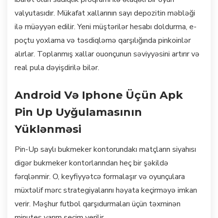
valyutasıdır. Mükafat xallarının sayı depozitin məbləği
ilə müəyyən edilir. Yeni müştərilər hesabı doldurma, e-
poçtu yoxlama və təsdiqləmə qarşılığında pinkoinlər
alırlar. Toplanmış xallar ouonçunun səviyyəsini artırır və
real pula dəyişdirilə bilər.
Android Və Iphone Üçün Apk
Pin Up Uyğulamasının
Yüklənməsi
Pin-Up saylı bukmeker kontorundakı matçların siyahısı
digər bukmeker kontorlarından heç bir şəkildə
fərqlənmir. O, keyfiyyətcə formalaşır və oyunçulara
müxtəlif mərc strategiyalarını həyata keçirməyə imkan
verir. Məşhur futbol qarşıdurmaları üçün təxminən
minutes yarım seçim verilir.