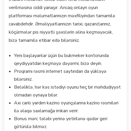
verilməsinə ciddi yanaşır. Ancaq onlayn oyun
platforması məlumatlarınızın məxfiliyindən tamamilə
cavabdehdir. Əməliyyatlarınızın tarixi, qazanclarınız,
köçürmələr pis niyyətli şəxslərin əlinə keçməyəcək,
bizə tamamilə etibar edə bilərsiniz.
Yeni başlayanlar üçün bu bukmeker kontorunda
qeydiyyatdan keçməyə dəyərmi, bizə deyin.
Proqramı rəsmi internet saytından da yükləyə
bilərsiniz.
Beləliklə, hər kəs istədiyi oyunu heç bir məhdudiyyət
olmadan oynaya bilər.
Axı canlı yardım kazino oyunçularına kazino rəsmiləri
ilə əlaqə saxlamağa imkan verir.
Bonus mərc tələbi yerinə yetirilənə qədər geri
götürülə bilməz.