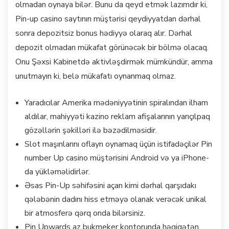
olmadan oynaya bilər. Bunu da qeyd etmək lazımdır ki,
Pin-up casino saytının müştərisi qeydiyyatdan dərhal
sonra depozitsiz bonus hədiyyə olaraq alır. Dərhal
depozit olmadan mükafat görünəcək bir bölmə olacaq.
Onu Şəxsi Kabinetdə aktivləşdirmək mümkündür, amma
unutmayın ki, belə mükafatı oynanmaq olmaz.
Yaradıcılar Amerika mədəniyyətinin spiralından ilham
aldılar, mahiyyəti kazino reklam afişalarının yarıçılpaq
gözəllərin şəkilləri ilə bəzədilməsidir.
Slot maşınlarını oflayn oynamaq üçün istifadəçilər Pin
number Up casino müştərisini Android və ya iPhone-
da yükləməlidirlər.
Əsas Pin-Up səhifəsini açan kimi dərhal qarşıdakı
qələbənin dadını hiss etməyə olanak verəcək unikal
bir atmosferə qərq onda bilərsiniz.
Pin Upwards az bukmeker kontorunda həqiqətən