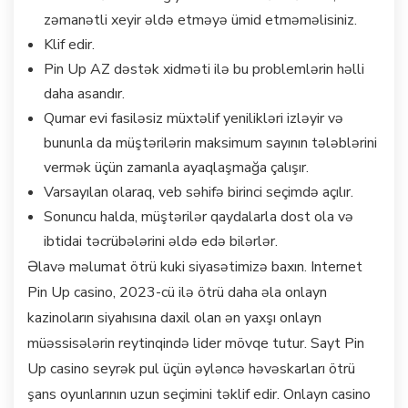
zəmanətli xeyir əldə etməyə ümid etməməlisiniz.
Klif edir.
Pin Up AZ dəstək xidməti ilə bu problemlərin həlli
daha asandır.
Qumar evi fasiləsiz müxtəlif yenilikləri izləyir və
bununla da müştərilərin maksimum sayının tələblərini
vermək üçün zamanla ayaqlaşmağa çalışır.
Varsayılan olaraq, veb səhifə birinci seçimdə açılır.
Sonuncu halda, müştərilər qaydalarla dost ola və
ibtidai təcrübələrini əldə edə bilərlər.
Əlavə məlumat ötrü kuki siyasətimizə baxın. Internet
Pin Up casino, 2023-cü ilə ötrü daha əla onlayn
kazinoların siyahısına daxil olan ən yaxşı onlayn
müəssisələrin reytinqində lider mövqe tutur. Sayt Pin
Up casino seyrək pul üçün əyləncə həvəskarları ötrü
şans oyunlarının uzun seçimini təklif edir. Onlayn casino