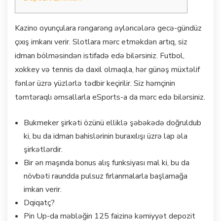
Kazino oyunçulara rəngarəng əyləncələrə gecə-gündüz
çıxış imkanı verir. Slotlara mərc etməkdən artıq, siz
idman bölməsindən istifadə edə bilərsiniz. Futbol,
xokkey və tennis də daxil olmaqla, hər günəş müxtəlif
fənlər üzrə yüzlərlə tədbir keçirilir. Siz həmçinin
təmtəraqlı əmsallarla eSports-a da mərc edə bilərsiniz.
Bukmeker şirkəti özünü elliklə şəbəkədə doğruldub
ki, bu da idman bahislərinin buraxılışı üzrə lap əla
şirkətlərdir.
Bir ən maşında bonus alış funksiyası mal ki, bu da
növbəti raundda pulsuz fırlanmalarla başlamağa
imkan verir.
Dqiqatç?
Pin Up-da məbləğin 125 faizinə kəmiyyət depozit