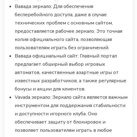
Вавада зеркало: Для обеспечения
бесперебойного доступа, даже в случае
технических проблем с основным сайтом,
предоставляется рабочее зеркало. Это точная
копия официального сайта, позволяющая
пользователям играть без ограничений.
Вавада официальный сайт: Главный портал
предлагает обширный выбор игровых
автоматов, качественные азартные игры от
известных разработчиков, а также регулярные
бонусы и акции для клиентов.
Vavada зеркало: Зеркало сайта является важным
инструментом для поддержания стабильности
и доступности игорного клуба. Оно
обеспечивает защиту от блокировок и
позволяет пользователям играть в любое