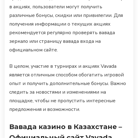
в акциях, пользователи могут получить
различные бонусы, скидки или привилегии. Для
получения информации о текущих акциях
рекомендуется регулярно проверять вавада
зеркало или страницу вавада входа на
официальном сайте.
В целом, участие в турнирах и акциях Vavada
является отличным способом обогатить игровой
опыт и получить дополнительные бонусы. Важно
следить за новостями и изменениями на
площадке, чтобы не пропустить интересные
предложения и возможности.
Вавада казино в Казахстане –
Официальный сайт Vavada