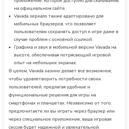
приложение, которое доступно для скачивания
на официальном сайте.
Vavada зеркало также адаптировано для
мобильных браузеров, что позволяет
пользователям сохранять доступ к игре даже в
случае проблем с основной ссылкой.
Графика и звук в мобильной версии Vavada на
высоте, обеспечивая потрясающий игровой
опыт на небольших экранах.
В целом, Vavada казино делает все возможное,
чтобы удовлетворить потребности своих
пользователей, предлагая удобные и
функциональные решения для игры на
смартфонах и планшетах. Независимо от того,
предпочитаете ли вы играть через браузер или
через специальное приложение, ваша игровая
сессия будет надежной и увлекательной.