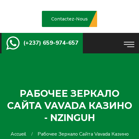
Contactez-Nous
(+237) 659-974-657
РАБОЧЕЕ ЗЕРКАЛО
САЙТА VAVADA КАЗИНО
- NZINGUH
Accueil
Рабочее Зеркало Сайта Vavada Казино