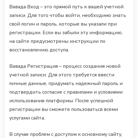
Вавада Вход – это прямой путь к вашей учетной
записи. Для того чтобы войти, необходимо знать
свой логин и пароль, которые вы указали при
регистрации. Если вы забыли эту информацию,
на сайте предусмотрены инструкции по
восстановлению доступа.
Вавада Регистрация – процесс создания новой
учетной записи. Для этого требуется ввести
личные данные, придумать надежный пароль и
подтвердить согласие с правилами и условиями
использования платформы. После успешной
регистрации вы сможете пользоваться всеми
услугами сайта.
В случае проблем с доступом к основному сайту,