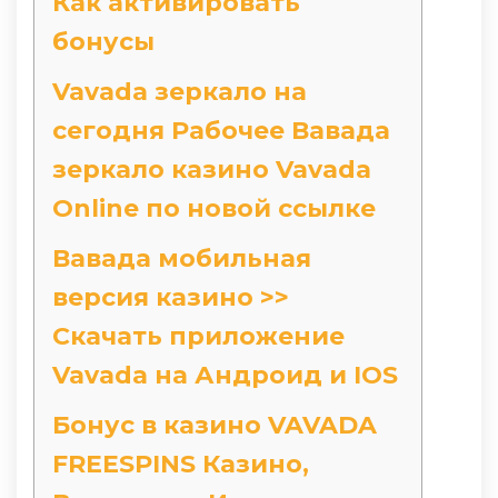
Как активировать
бонусы
Vavada зеркало на
сегодня Рабочее Вавада
зеркало казино Vavada
Online по новой ссылке
Вавада мобильная
версия казино >>
Скачать приложение
Vavada на Андроид и IOS
Бонус в казино VAVADA
FREESPINS Казино,