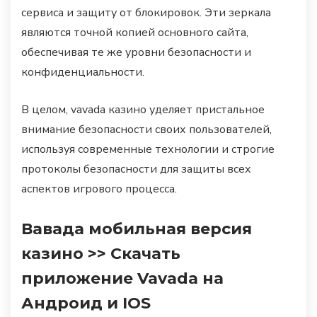
сервиса и защиту от блокировок. Эти зеркала
являются точной копией основного сайта,
обеспечивая те же уровни безопасности и
конфиденциальности.
В целом, vavada казино уделяет пристальное
внимание безопасности своих пользователей,
используя современные технологии и строгие
протоколы безопасности для защиты всех
аспектов игрового процесса.
Вавада мобильная версия
казино >> Скачать
приложение Vavada на
Андроид и IOS