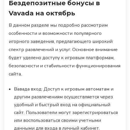
Бездепозитные бонусы в
Vavada на октябрь
В данном разделе мы подробно рассмотрим
особенности и возможности популярного
игорного заведения, предлагающего широкий
спектр развлечений и услуг. Основное внимание
будет уделено доступу к игровым платформам,
безопасности и стабильности функционирования
сайта.
Вавада вход: Доступ к игровым автоматам и
другим развлечениям осуществляется через
удобный и быстрый вход на официальный
сайт. Пользователи могут зарегистрироваться
или воспользоваться своими учетными
данными для входа в личный кабинет.