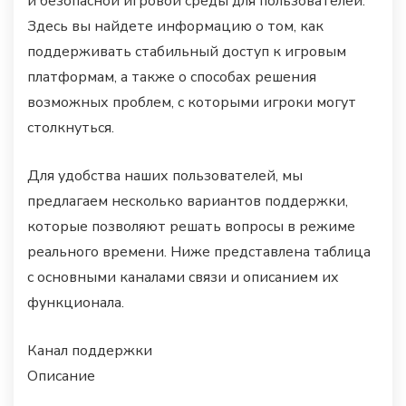
и безопасной игровой среды для пользователей.
Здесь вы найдете информацию о том, как
поддерживать стабильный доступ к игровым
платформам, а также о способах решения
возможных проблем, с которыми игроки могут
столкнуться.
Для удобства наших пользователей, мы
предлагаем несколько вариантов поддержки,
которые позволяют решать вопросы в режиме
реального времени. Ниже представлена таблица
с основными каналами связи и описанием их
функционала.
Канал поддержки
Описание