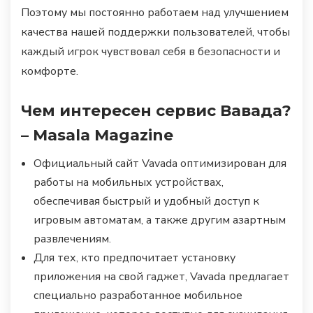
Поэтому мы постоянно работаем над улучшением
качества нашей поддержки пользователей, чтобы
каждый игрок чувствовал себя в безопасности и
комфорте.
Чем интересен сервис Вавада?
– Masala Magazine
Официальный сайт Vavada оптимизирован для
работы на мобильных устройствах,
обеспечивая быстрый и удобный доступ к
игровым автоматам, а также другим азартным
развлечениям.
Для тех, кто предпочитает установку
приложения на свой гаджет, Vavada предлагает
специально разработанное мобильное