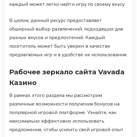
каждый может легко найти игру по своему вкусу.
В целом, данный ресурс предоставляет
обширный выбор развлечений, подходящих для
разных вкусов и предпочтений. Каждый
посетитель может быть уверен в качестве
предлагаемых игр и в удобстве их использования.
Рабочее зеркало сайта Vavada
Казино
В рамках этого раздела мы рассмотрим
различные возможности получения бонусов на
популярной игровой платформе. Узнайте, как
максимально эффективно использовать
предложения, чтобы усилить свой игровой опыт.