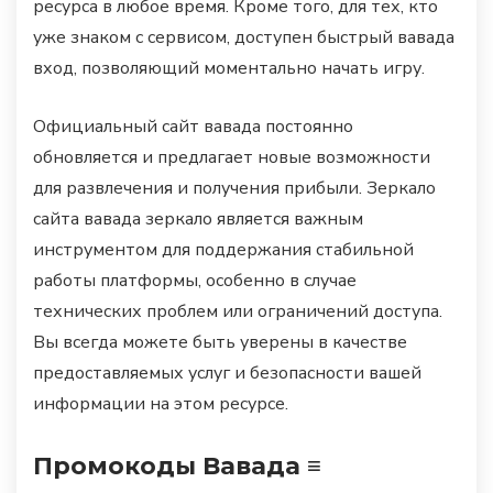
ресурса в любое время. Кроме того, для тех, кто
уже знаком с сервисом, доступен быстрый вавада
вход, позволяющий моментально начать игру.
Официальный сайт вавада постоянно
обновляется и предлагает новые возможности
для развлечения и получения прибыли. Зеркало
сайта вавада зеркало является важным
инструментом для поддержания стабильной
работы платформы, особенно в случае
технических проблем или ограничений доступа.
Вы всегда можете быть уверены в качестве
предоставляемых услуг и безопасности вашей
информации на этом ресурсе.
Промокоды Вавада ≡