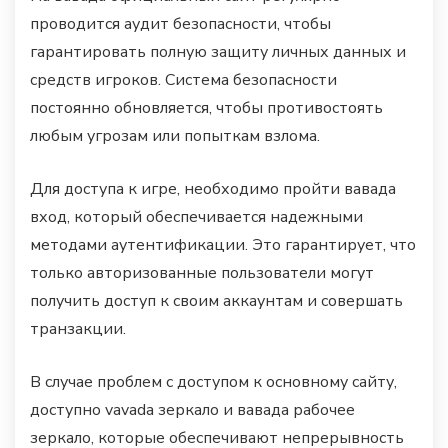
проводится аудит безопасности, чтобы
гарантировать полную защиту личных данных и
средств игроков. Система безопасности
постоянно обновляется, чтобы противостоять
любым угрозам или попыткам взлома.
Для доступа к игре, необходимо пройти вавада
вход, который обеспечивается надежными
методами аутентификации. Это гарантирует, что
только авторизованные пользователи могут
получить доступ к своим аккаунтам и совершать
транзакции.
В случае проблем с доступом к основному сайту,
доступно vavada зеркало и вавада рабочее
зеркало, которые обеспечивают непрерывность