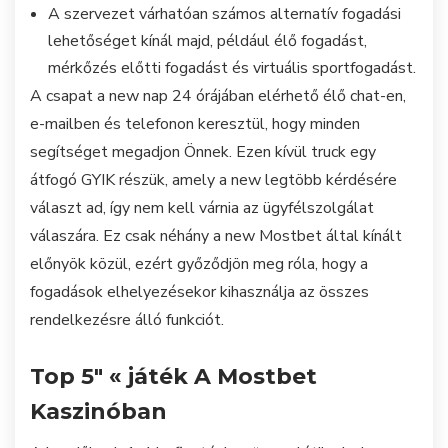
A szervezet várhatóan számos alternatív fogadási
lehetőséget kínál majd, például élő fogadást,
mérkőzés előtti fogadást és virtuális sportfogadást.
A csapat a new nap 24 órájában elérhető élő chat-en,
e-mailben és telefonon keresztül, hogy minden
segítséget megadjon Önnek. Ezen kívül truck egy
átfogó GYIK részük, amely a new legtöbb kérdésére
választ ad, így nem kell várnia az ügyfélszolgálat
válaszára. Ez csak néhány a new Mostbet által kínált
előnyök közül, ezért győződjön meg róla, hogy a
fogadások elhelyezésekor kihasználja az összes
rendelkezésre álló funkciót.
Top 5″ « játék A Mostbet
Kaszinóban