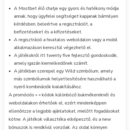
A Mostbet élő chatje egy gyors és hatékony módja
annak, hogy ügyfelei segítséget kapjanak bármilyen
kérdésben, beleértve a regisztrációt, a
befizetéseket és a kifizetéseket.
A regisztráció a hivatalos weboldalon vagy a mobil
alkalmazáson keresztül végezhető el.
A játékokról itt twenty five fejlesztő gondoskodik,
amely igazán kiemelkedőnek számít.
A játékban szerepel egy Wild szimbólum, amely
más szimbólumok helyettesítésére használható a
nyerő kombinációk kialakításához.
A promóciós » « kódok különböző bukmékereknél és
weboldalakon érhetőek el, ezért mindenképpen
ellenőrizze a legjobb ajánlatokat, mielőtt fogadásokat
kötne. A játékok választéka elképesztő, és a new
bónuszok is rendkívül vonzóak. Az oldal könnyen