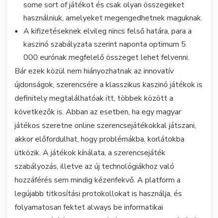
some sort of játékot és csak olyan összegeket
használniuk, amelyeket megengedhetnek maguknak.
A kifizetéseknek elvileg nincs felső határa, para a
kaszinó szabályzata szerint naponta optimum 5.
000 eurónak megfelelő összeget lehet felvenni.
Bár ezek közül nem hiányozhatnak az innovatív
újdonságok, szerencsére a klasszikus kaszinó játékok is
definitely megtalálhatóak itt, többek között a
következők is. Abban az esetben, ha egy magyar
játékos szeretne online szerencsejátékokkal játszani,
akkor előfordulhat, hogy problémákba, korlátokba
ütközik. A játékok kínálata, a szerencsejáték
szabályozás, illetve az új technológiákhoz való
hozzáférés sem mindig kézenfekvő. A platform a
legújabb titkosítási protokollokat is használja, és
folyamatosan fektet always be informatikai