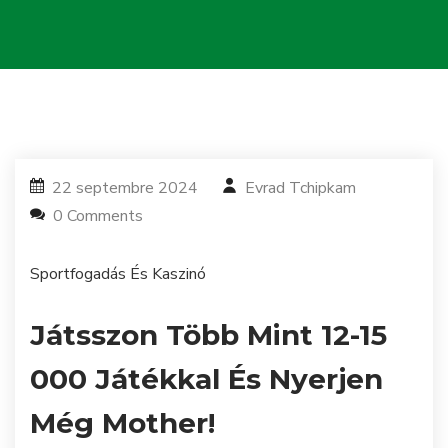
22 septembre 2024
Evrad Tchipkam
0 Comments
Sportfogadás És Kaszinó
Játsszon Több Mint 12-15
000 Játékkal És Nyerjen
Még Mother!