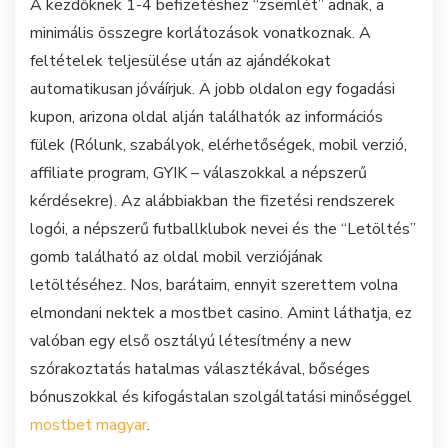
A kezdőknek 1-4 befizetéshez “zsemlét” adnak, a
minimális összegre korlátozások vonatkoznak. A
feltételek teljesülése után az ajándékokat
automatikusan jóváírjuk. A jobb oldalon egy fogadási
kupon, arizona oldal alján találhatók az információs
fülek (Rólunk, szabályok, elérhetőségek, mobil verzió,
affiliate program, GYIK – válaszokkal a népszerű
kérdésekre). Az alábbiakban the fizetési rendszerek
logói, a népszerű futballklubok nevei és the “Letöltés”
gomb található az oldal mobil verziójának
letöltéséhez. Nos, barátaim, ennyit szerettem volna
elmondani nektek a mostbet casino. Amint láthatja, ez
valóban egy első osztályú létesítmény a new
szórakoztatás hatalmas választékával, bőséges
bónuszokkal és kifogástalan szolgáltatási minőséggel
mostbet magyar
.