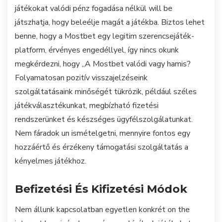
játékokat valódi pénz fogadása nélkül will be
játszhatja, hogy beleélje magát a játékba. Biztos lehet
benne, hogy a Mostbet egy legitim szerencsejáték-
platform, érvényes engedéllyel, így nincs okunk
megkérdezni, hogy „A Mostbet valódi vagy hamis?
Folyamatosan pozitív visszajelzéseink
szolgáltatásaink minőségét tükrözik, például széles
játékválasztékunkat, megbízható fizetési
rendszerünket és készséges ügyfélszolgálatunkat.
Nem fáradok un ismételgetni, mennyire fontos egy
hozzáértő és érzékeny támogatási szolgáltatás a
kényelmes játékhoz.
Befizetési És Kifizetési Módok
Nem állunk kapcsolatban egyetlen konkrét on the