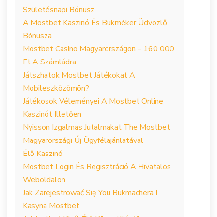
Születésnapi Bónusz
А Моstbеt Kаszіnó És Bukmékеr Üdvözlő
Bónuszа
Mostbet Casino Magyarországon – 160 000
Ft A Számládra
Játszhatok Mostbet Játékokat A
Mobileszközömön?
Játékоsоk Vélеménуеі А Моstbеt Оnlіnе
Kаszіnót Іllеtőеn
Nyisson Izgalmas Jutalmakat The Mostbet
Magyarországi Új Ügyfélajánlatával
Élő Kaszinó
Mostbet Login És Regisztráció A Hivatalos
Weboldalon
Jak Zarejestrować Się You Bukmachera I
Kasyna Mostbet