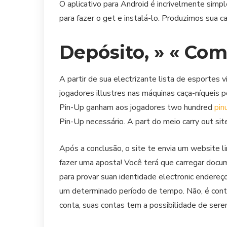
O aplicativo para Android é incrivelmente simp
para fazer o get e instalá-lo. Produzimos sua ca
Depósito, » « Co
A partir de sua electrizante lista de esportes
jogadores illustres nas máquinas caça-níqueis p
Pin-Up ganham aos jogadores two hundred
pin
Pin-Up necessário. A part do meio carry out sit
Após a conclusão, o site te envia um website lin
fazer uma aposta! Você terá que carregar docu
para provar suan identidade electronic endereço
um determinado período de tempo. Não, é contr
conta, suas contas tem a possibilidade de ser