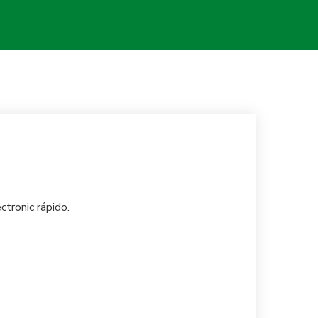
tronic rápido.