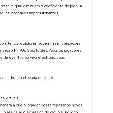
rash, o qual diminuem o coeficiente do jogo. A
alguns incentivos impressionantes.
do site. Os jogadores podem fazer transações
 na seção Pin-Up Sports Bet. Aqui, os jogadores
e de eventos ao vivo electronic seus
a quantidade elevada de chollo.
s virtuais.
manera a que o jogador possa repasar os novos
Up assinalar o expresión do croupier no jogo,