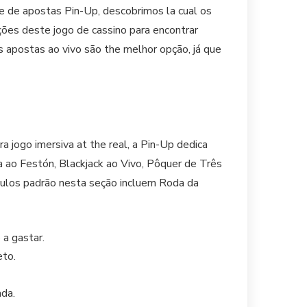
te de apostas Pin-Up, descobrimos la cual os
ções deste jogo de cassino para encontrar
s apostas ao vivo são the melhor opção, já que
a jogo imersiva at the real, a Pin-Up dedica
a ao Festón, Blackjack ao Vivo, Pôquer de Três
ítulos padrão nesta seção incluem Roda da
 a gastar.
eto.
ada.