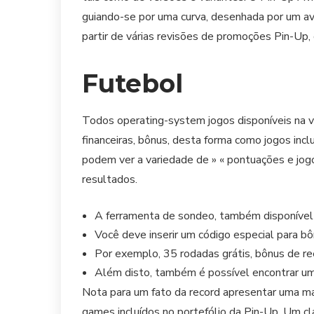
guiando-se por uma curva, desenhada por um avi
partir de várias revisões de promoções Pin-Up,
Futebol
Todos operating-system jogos disponíveis na 
financeiras, bônus, desta forma como jogos incl
podem ver a variedade de » « pontuações e jogo
resultados.
A ferramenta de sondeo, também disponível n
Você deve inserir um código especial para b
Por exemplo, 35 rodadas grátis, bônus de r
Além disto, também é possível encontrar uma
Nota para um fato da record apresentar uma m
games incluídos no portefólio da Pin-Up. Um cla