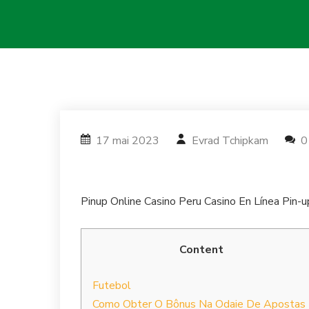
17 mai 2023
Evrad Tchipkam
0
Pinup Online Casino Peru Casino En Línea Pin-u
Content
Futebol
Como Obter O Bônus Na Odaie De Apostas