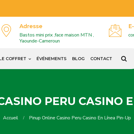
Adresse
E-
Bastos mini prix ,face maison MTN ,
co
Yaounde-Cameroun
LE COFFRET
ÉVÉNEMENTS
BLOG
CONTACT
CASINO PERU CASINO E
Accueil
Pinup Online Casino Peru Casino En Línea Pin-Up