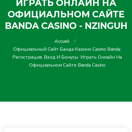
ИГРАТЬ ОНЛАЙН НА
ОФИЦИАЛЬНОМ САЙТЕ
BANDA CASINO - NZINGUH
Accueil
Официальный Сайт Банда Казино Casino Banda:
Регистрация, Вход И Бонусы ️ Играть Онлайн На
Официальном Сайте Banda Casino