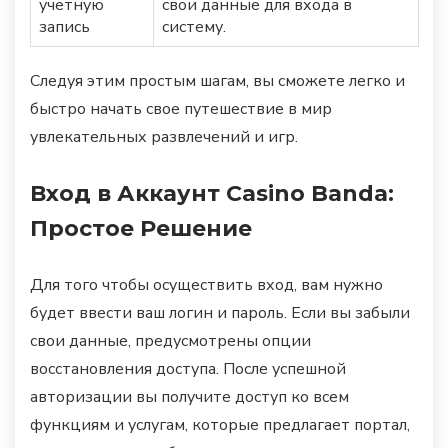
учетную
свои данные для входа в
запись
систему.
Следуя этим простым шагам, вы сможете легко и
быстро начать свое путешествие в мир
увлекательных развлечений и игр.
Вход в Аккаунт Casino Banda:
Простое Решение
Для того чтобы осуществить вход, вам нужно
будет ввести ваш логин и пароль. Если вы забыли
свои данные, предусмотрены опции
восстановления доступа. После успешной
авторизации вы получите доступ ко всем
функциям и услугам, которые предлагает портал,