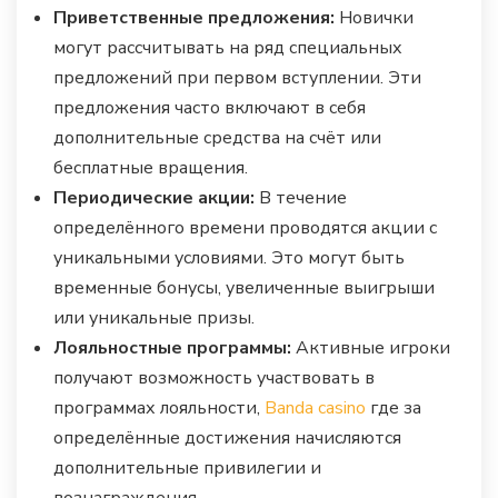
Приветственные предложения:
Новички
могут рассчитывать на ряд специальных
предложений при первом вступлении. Эти
предложения часто включают в себя
дополнительные средства на счёт или
бесплатные вращения.
Периодические акции:
В течение
определённого времени проводятся акции с
уникальными условиями. Это могут быть
временные бонусы, увеличенные выигрыши
или уникальные призы.
Лояльностные программы:
Активные игроки
получают возможность участвовать в
программах лояльности,
Banda casino
где за
определённые достижения начисляются
дополнительные привилегии и