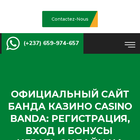
Contactez-Nous
(+237) 659-974-657
ОФИЦИАЛЬНЫЙ САЙТ
БАНДА КАЗИНО CASINO
BANDA: РЕГИСТРАЦИЯ,
ВХОД И БОНУСЫ ️