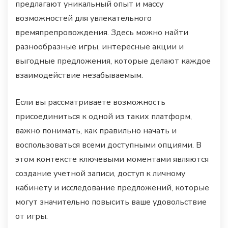
предлагают уникальный опыт и массу
возможностей для увлекательного
времяпрепровождения. Здесь можно найти
разнообразные игры, интересные акции и
выгодные предложения, которые делают каждое
взаимодействие незабываемым.
Если вы рассматриваете возможность
присоединиться к одной из таких платформ,
важно понимать, как правильно начать и
воспользоваться всеми доступными опциями. В
этом контексте ключевыми моментами являются
создание учетной записи, доступ к личному
кабинету и исследование предложений, которые
могут значительно повысить ваше удовольствие
от игры.