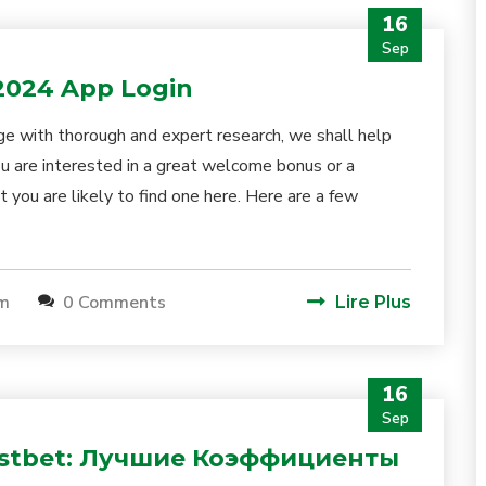
16
Sep
 2024 App Login
e with thorough and expert research, we shall help
you are interested in a great welcome bonus or a
 you are likely to find one here. Here are a few
am
0 Comments
Lire Plus
16
Sep
stbet: Лучшие Коэффициенты