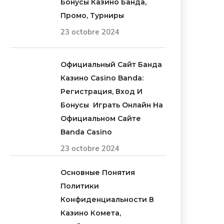
Бонусы Казино Банда,
Промо, Турниры
23 octobre 2024
Официальный Сайт Банда
Казино Casino Banda:
Регистрация, Вход И
Бонусы ️ Играть Онлайн На
Официальном Сайте
Banda Casino
23 octobre 2024
Основные Понятия
Политики
Конфиденциальности В
Казино Комета,