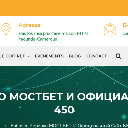
Adresse
E-
Bastos mini prix ,face maison MTN ,
co
Yaounde-Cameroun
LE COFFRET
ÉVÉNEMENTS
BLOG
CONTACT
О МОСТБЕТ И ОФИЦИА
450
il
Рабочее Зеркало МОСТБЕТ И Официальный Сайт БК