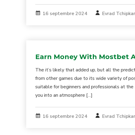
16 septembre 2024
Evrad Tchipk
Earn Money With Mostbet Af
The it’s likely that added up, but all the predic
from other games due to its wide variety of pos
suitable for beginners and professionals at the 
you into an atmosphere […]
16 septembre 2024
Evrad Tchipk