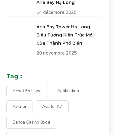
Aria Bay Hạ Long
14 décembre 2025
Aria Bay Tower Hạ Long
Biểu Tượng Kiến Trúc Mới
Của Thành Phố Biển
20 novembre 2025
Tag :
Achat En Ligne
Application
Aviator
Aviator KZ
Banda Casino Вход