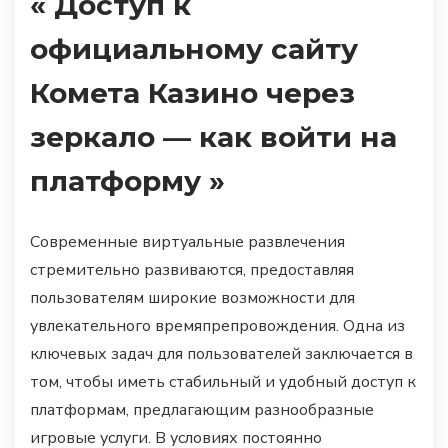
« Доступ к
официальному сайту
Комета Казино через
зеркало — как войти на
платформу »
Современные виртуальные развлечения
стремительно развиваются, предоставляя
пользователям широкие возможности для
увлекательного времяпрепровождения. Одна из
ключевых задач для пользователей заключается в
том, чтобы иметь стабильный и удобный доступ к
платформам, предлагающим разнообразные
игровые услуги. В условиях постоянно