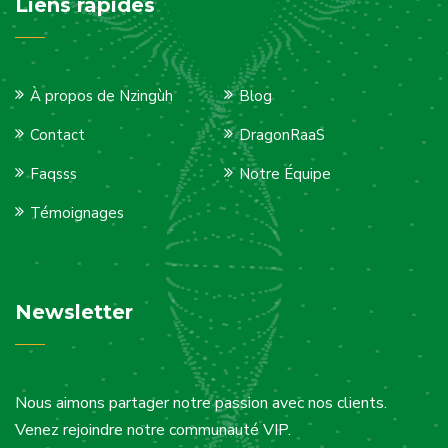
Liens rapides
À propos de Nzingùh
Blog
Contact
DragonRaaS
Faqsss
Notre Équipe
Témoignages
Newsletter
Nous aimons partager notre passion avec nos clients.
Venez rejoindre notre communauté VIP.