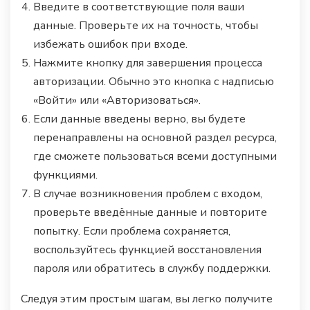
Введите в соответствующие поля ваши
данные. Проверьте их на точность, чтобы
избежать ошибок при входе.
Нажмите кнопку для завершения процесса
авторизации. Обычно это кнопка с надписью
«Войти» или «Авторизоваться».
Если данные введены верно, вы будете
перенаправлены на основной раздел ресурса,
где сможете пользоваться всеми доступными
функциями.
В случае возникновения проблем с входом,
проверьте введённые данные и повторите
попытку. Если проблема сохраняется,
воспользуйтесь функцией восстановления
пароля или обратитесь в службу поддержки.
Следуя этим простым шагам, вы легко получите