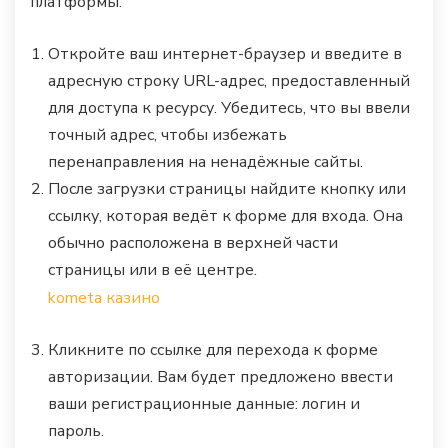
платформы.
Откройте ваш интернет-браузер и введите в
адресную строку URL-адрес, предоставленный
для доступа к ресурсу. Убедитесь, что вы ввели
точный адрес, чтобы избежать
перенаправления на ненадёжные сайты.
После загрузки страницы найдите кнопку или
ссылку, которая ведёт к форме для входа. Она
обычно расположена в верхней части
страницы или в её центре.
kometa казино
Кликните по ссылке для перехода к форме
авторизации. Вам будет предложено ввести
ваши регистрационные данные: логин и
пароль.