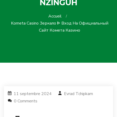
NZINGUH
Accueil
Kometa Casino Зеркало ᐈ Вход На Официальный
Сайт Комета Казино
11 septembre 2024
Evrad Tchipkam
0 Comments