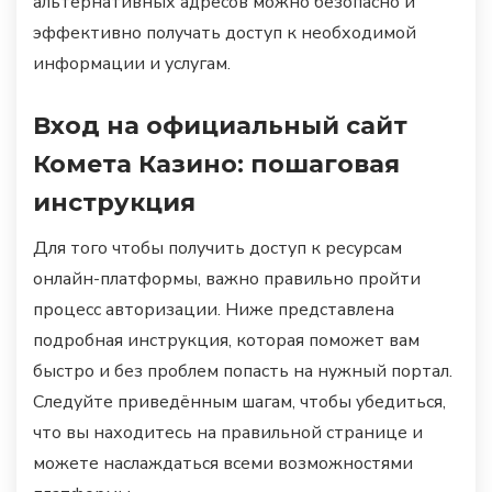
альтернативных адресов можно безопасно и
эффективно получать доступ к необходимой
информации и услугам.
Вход на официальный сайт
Комета Казино: пошаговая
инструкция
Для того чтобы получить доступ к ресурсам
онлайн-платформы, важно правильно пройти
процесс авторизации. Ниже представлена
подробная инструкция, которая поможет вам
быстро и без проблем попасть на нужный портал.
Следуйте приведённым шагам, чтобы убедиться,
что вы находитесь на правильной странице и
можете наслаждаться всеми возможностями