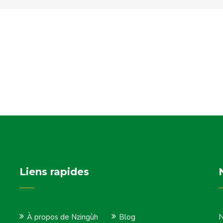
Liens rapides
N
À propos de Nzingùh
Blog