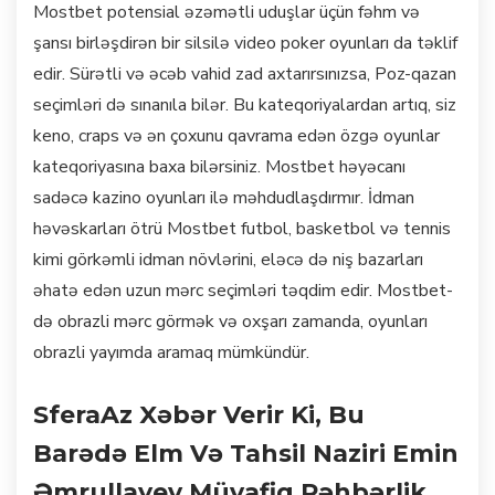
Mostbet potensial əzəmətli uduşlar üçün fəhm və
şansı birləşdirən bir silsilə video poker oyunları da təklif
edir. Sürətli və əcəb vahid zad axtarırsınızsa, Poz-qazan
seçimləri də sınanıla bilər. Bu kateqoriyalardan artıq, siz
keno, craps və ən çoxunu qavrama edən özgə oyunlar
kateqoriyasına baxa bilərsiniz. Mostbet həyəcanı
sadəcə kazino oyunları ilə məhdudlaşdırmır. İdman
həvəskarları ötrü Mostbet futbol, basketbol və tennis
kimi görkəmli idman növlərini, eləcə də niş bazarları
əhatə edən uzun mərc seçimləri təqdim edir. Mostbet-
də obrazli mərc görmək və oxşarı zamanda, oyunları
obrazli yayımda aramaq mümkündür.
SferaAz Xəbər Verir Ki, Bu
Barədə Elm Və Tahsil Naziri Emin
Əmrullayev Müvafiq Rəhbərlik