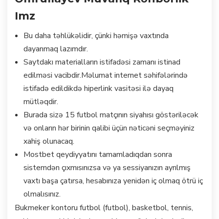
Imz
Bu daha təhlükəlidir, çünki həmişə vaxtında
dayanmaq lazımdır.
Saytdakı materialların istifadəsi zamanı istinad
edilməsi vacibdir.Məlumat internet səhifələrində
istifadə edildikdə hiperlink vasitəsi ilə dayaq
mütləqdir.
Burada sizə 15 futbol matçının siyahısı göstəriləcək
və onların hər birinin qalibi üçün nəticəni seçməyiniz
xahiş olunacaq.
Mostbet qeydiyyatını tamamladıqdan sonra
sistemdən çıxmısınızsa və ya sessiyanızın ayrılmış
vaxtı başa çatırsa, hesabınıza yenidən iç olmaq ötrü iç
olmalısınız.
Bukmeker kontoru futbol (futbol), basketbol, tennis,