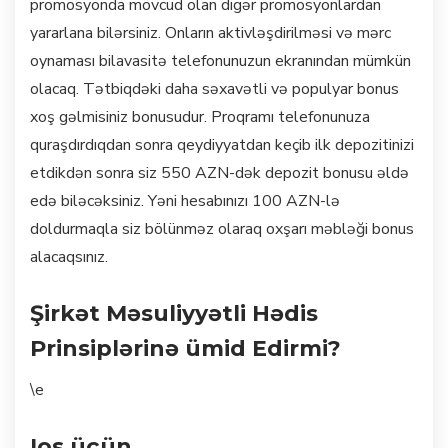
promosyonda mövcud olan digər promosyonlardan
yararlana bilərsiniz. Onların aktivləşdirilməsi və mərc
oynaması bilavasitə telefonunuzun ekranından mümkün
olacaq. Tətbiqdəki daha səxavətli və populyar bonus
xoş gəlmisiniz bonusudur. Proqramı telefonunuza
quraşdırdıqdan sonra qeydiyyatdan keçib ilk depozitinizi
etdikdən sonra siz 550 AZN-dək depozit bonusu əldə
edə biləcəksiniz. Yəni hesabınızı 100 AZN-lə
doldurmaqla siz bölünməz olaraq oxşarı məbləği bonus
alacaqsınız.
Şirkət Məsuliyyətli Hədis
Prinsiplərinə ümid Edirmi?
\e
Ios üçün