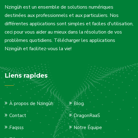
Nzingùh est un ensemble de solutions numériques
destinées aux professionnels et aux particuliers. Nos
différentes applications sont simples et faciles d'utilisation,
ceci pour vous aider au mieux dans la résolution de vos
problèmes quotidiens. Télécharger les applications
Nzingùh et facilitez-vous la vie!
Liens rapides
À propos de Nzingùh
Blog
Contact
DragonRaaS
Faqsss
Notre Équipe