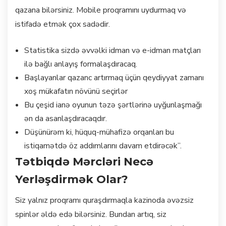
qazana bilərsiniz. Mobile proqramını uydurmaq və
istifadə etmək çox sadədir.
Statistika sizdə əvvəlki idman və e-idman matçları
ilə bağlı anlayış formalaşdıracaq.
Başlayanlar qazanc artırmaq üçün qeydiyyat zamanı
xoş mükafatın növünü seçirlər
Bu çeşid ianə oyunun təzə şərtlərinə uyğunlaşmağı
ən da asanlaşdıracaqdır.
Düşünürəm ki, hüquq-mühafizə orqanları bu
istiqamətdə öz addımlarını davam etdirəcək”.
Tətbiqdə Mərcləri Necə
Yerləşdirmək Olar?
Siz yalnız proqramı quraşdırmaqla kazinoda əvəzsiz
spinlər əldə edə bilərsiniz. Bundan artıq, siz