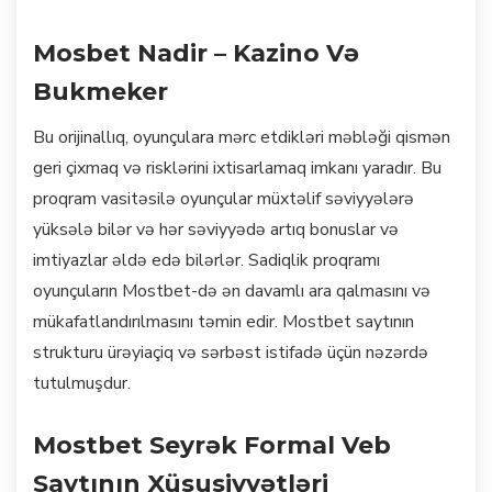
Mosbet Nadir – Kazino Və
Bukmeker
Bu orijinallıq, oyunçulara mərc etdikləri məbləği qismən
geri çixmaq və risklərini ixtisarlamaq imkanı yaradır. Bu
proqram vasitəsilə oyunçular müxtəlif səviyyələrə
yüksələ bilər və hər səviyyədə artıq bonuslar və
imtiyazlar əldə edə bilərlər. Sadiqlik proqramı
oyunçuların Mostbet-də ən davamlı ara qalmasını və
mükafatlandırılmasını təmin edir. Mostbet saytının
strukturu ürəyiaçiq və sərbəst istifadə üçün nəzərdə
tutulmuşdur.
Mostbet Seyrək Formal Veb
Saytının Xüsusiyyətləri