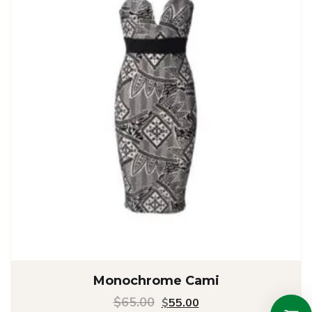
Monochrome Cami
Le
Le
$
65.00
$
55.00