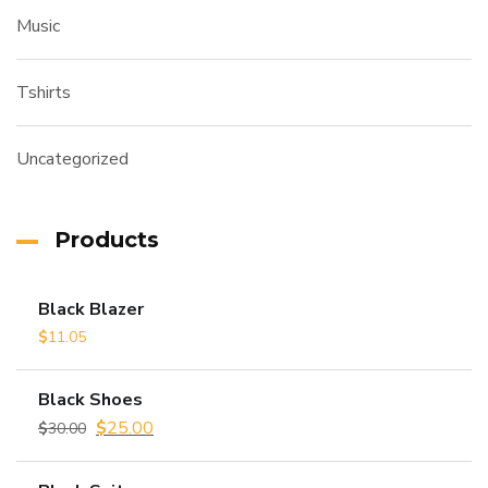
Music
Tshirts
Uncategorized
Products
Black Blazer
$
11.05
Black Shoes
Le
$
25.00
Le
$
30.00
prix
prix
initial
actuel