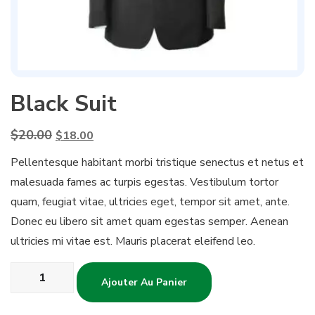
Black Suit
Le
Le
$
20.00
$
18.00
prix
prix
Pellentesque habitant morbi tristique senectus et netus et
initial
actuel
malesuada fames ac turpis egestas. Vestibulum tortor
était :
est :
$20.00.
$18.00.
quam, feugiat vitae, ultricies eget, tempor sit amet, ante.
Donec eu libero sit amet quam egestas semper. Aenean
ultricies mi vitae est. Mauris placerat eleifend leo.
quantité
Ajouter Au Panier
de
Black