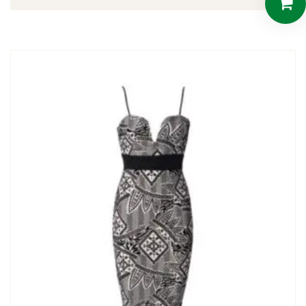
prix
prix
initial
actuel
était :
est :
$65.00.
$55.00.