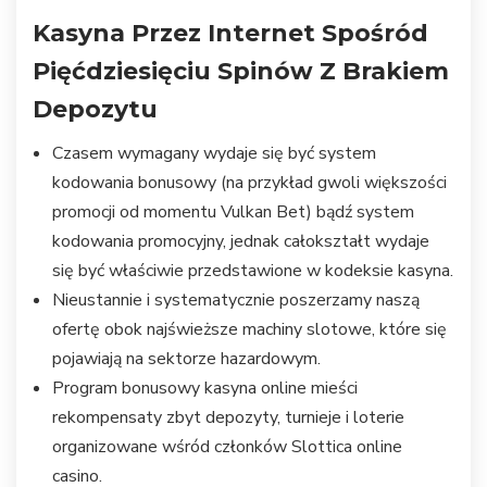
Kasyna Przez Internet Spośród
Pięćdziesięciu Spinów Z Brakiem
Depozytu
Czasem wymagany wydaje się być system
kodowania bonusowy (na przykład gwoli większości
promocji od momentu Vulkan Bet) bądź system
kodowania promocyjny, jednak całokształt wydaje
się być właściwie przedstawione w kodeksie kasyna.
Nieustannie i systematycznie poszerzamy naszą
ofertę obok najświeższe machiny slotowe, które się
pojawiają na sektorze hazardowym.
Program bonusowy kasyna online mieści
rekompensaty zbyt depozyty, turnieje i loterie
organizowane wśród członków Slottica online
casino.