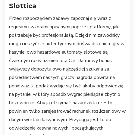
Slottica
Przed rozpoczęciem zabawy zapoznaj się wraz z
regułami i wzorami opisanymi poprzez platformę, jaki
potrzebuje być profesjonalistą. Dzięki nim zawodnicy
mogą cieszyć się autentycznym doświadczeniem gry w
kasynie, owo hazardowe automaty slotowe są
świetnym rozwiązaniem dla Cię. Darmowy bonus
wyjąwszy depozytu owo najczęściej szukana za
pośrednictwem naszych graczy nagroda powitalna,
ponieważ ta podaż wydaje się być jakoby odpowiedzią
na pytanie, w który sposób wygrać pieniądze zbytnio
bezowocnie. Aby ją otrzymać, hazardzista często
powinien tylko zarejestrować rachunek rozliczeniowy w
danym wortalu kasynowym. Przyciąga jest to do
odwiedzenia kasyna nowych i początkujących