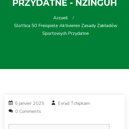
PRZYDATNE - NZINGUH
Accueil
Slottica 50 Freispiele Aktivieren Zasady Zakładów
Sportowych Przydatne
5 janvier 2025
Evrad Tchipkam
0 Comments