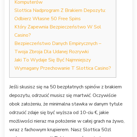
Komputerów
Slottica Nadprogram Z Brakiem Depozytu:
Odbierz Własne 50 Free Spins
Który Zapewnia Bezpieczeństwo W Sol
Casino?
Bezpieczeństwo Danych Empirycznych –
Twoja Zbroja Dla Udanej Rozrywki
Jaki To Wydaje Się Być Najmniejszy
Wymagany Przechowanie T Slottica Casino?
Jeśli skusisz się na 50 bezpłatnych spinów z brakiem
depozytu, odrzucić musisz się martwić. Oczywiście
obok założeniu, że minimalna stawka w danym tytule
odrzucić zdaje się być wyższa od 10-ciu €, jakie
możliwości nieraz ma położenie w całej grach na żywo,
wraz z fachowym krupierem. Nasz Slottica 50zl