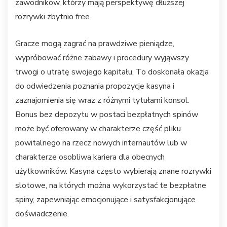
zawodników, którzy mają perspektywę dłuższej
rozrywki zbytnio free.
Gracze mogą zagrać na prawdziwe pieniądze,
wypróbować różne zabawy i procedury wyjąwszy
trwogi o utratę swojego kapitału. To doskonała okazja
do odwiedzenia poznania propozycje kasyna i
zaznajomienia się wraz z różnymi tytułami konsol.
Bonus bez depozytu w postaci bezpłatnych spinów
może być oferowany w charakterze część pliku
powitalnego na rzecz nowych internautów lub w
charakterze osobliwa kariera dla obecnych
użytkowników. Kasyna często wybierają znane rozrywki
slotowe, na których można wykorzystać te bezpłatne
spiny, zapewniając emocjonujące i satysfakcjonujące
doświadczenie.