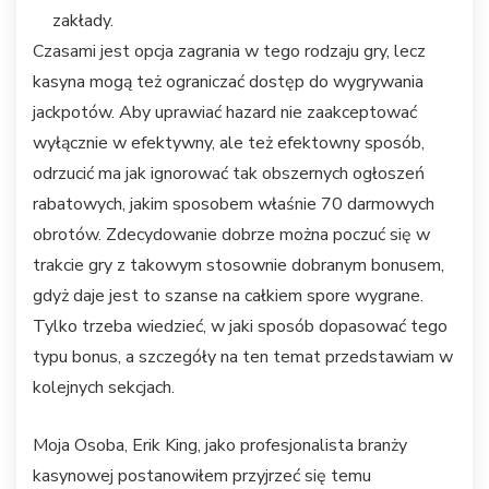
zakłady.
Czasami jest opcja zagrania w tego rodzaju gry, lecz
kasyna mogą też ograniczać dostęp do wygrywania
jackpotów. Aby uprawiać hazard nie zaakceptować
wyłącznie w efektywny, ale też efektowny sposób,
odrzucić ma jak ignorować tak obszernych ogłoszeń
rabatowych, jakim sposobem właśnie 70 darmowych
obrotów. Zdecydowanie dobrze można poczuć się w
trakcie gry z takowym stosownie dobranym bonusem,
gdyż daje jest to szanse na całkiem spore wygrane.
Tylko trzeba wiedzieć, w jaki sposób dopasować tego
typu bonus, a szczegóły na ten temat przedstawiam w
kolejnych sekcjach.
Moja Osoba, Erik King, jako profesjonalista branży
kasynowej postanowiłem przyjrzeć się temu