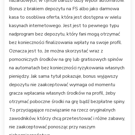
hazardowych, w tymże bardzo duży wybór automatów.
Bonus z brakiem depozytu na FS albo jako darmowa
kasa to osobliwa oferta, która jest dostępna w wielu
kasynach internetowego. Jest jest to pewnego typu
nadprogram bez depozytu, który fani mogą otrzymać
bez konieczności finalizowania wpłaty na swoje profil.
Oznacza jest to, że można skorzystać wraz z
pomocniczych środków na grę lub gratisowych spinów
na automatach bez konieczności ryzykowania własnych
pieniędzy. Jak sama tytuł pokazuje, bonus wyjąwszy
depozytu nie zaakceptować wymaga od momentu
gracza wpłacania własnych środków na profil, żeby
otrzymać poboczne środki na grę bądź bezpłatne spiny.
To przyciągające rozwiązanie na rzecz oryginalnych
zawodników, którzy chcą przetestować i różne zabawy,
nie zaakceptować ponosząc przy naszym