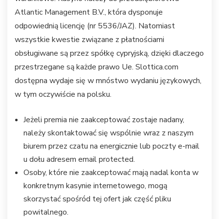
Atlantic Management B.V., która dysponuje
odpowiednią licencję (nr 5536/JAZ). Natomiast
wszystkie kwestie związane z płatnościami
obsługiwane są przez spółkę cypryjską, dzięki dlaczego
przestrzegane są każde prawo Ue. Slottica.com
dostępna wydaje się w mnóstwo wydaniu językowych,
w tym oczywiście na polsku.
Jeżeli premia nie zaakceptować zostaje nadany,
należy skontaktować się wspólnie wraz z naszym
biurem przez czatu na energicznie lub poczty e-mail
u dołu adresem email protected.
Osoby, które nie zaakceptować mają nadal konta w
konkretnym kasynie internetowego, mogą
skorzystać spośród tej ofert jak część pliku
powitalnego.