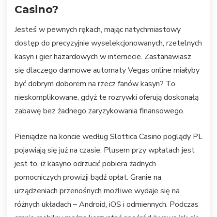
Casino?
Jesteś w pewnych rękach, mając natychmiastowy
dostęp do precyzyjnie wyselekcjonowanych, rzetelnych
kasyn i gier hazardowych w internecie. Zastanawiasz
się dlaczego darmowe automaty Vegas online miałyby
być dobrym doborem na rzecz fanów kasyn? To
nieskomplikowane, gdyż te rozrywki oferują doskonałą
zabawę bez żadnego zaryzykowania finansowego.
Pieniądze na koncie według Slottica Casino poglądy PL
pojawiają się już na czasie. Plusem przy wpłatach jest
jest to, iż kasyno odrzucić pobiera żadnych
pomocniczych prowizji bądź opłat. Granie na
urządzeniach przenośnych możliwe wydaje się na
różnych układach – Android, iOS i odmiennych. Podczas