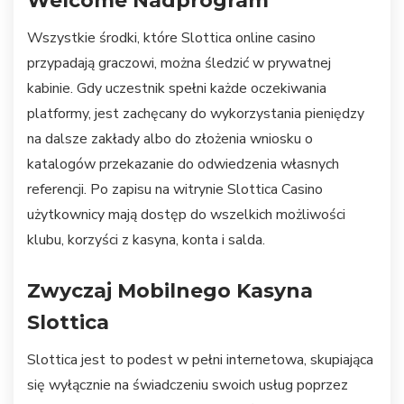
Welcome Nadprogram
Wszystkie środki, które Slottica online casino
przypadają graczowi, można śledzić w prywatnej
kabinie. Gdy uczestnik spełni każde oczekiwania
platformy, jest zachęcany do wykorzystania pieniędzy
na dalsze zakłady albo do złożenia wniosku o
katalogów przekazanie do odwiedzenia własnych
referencji. Po zapisu na witrynie Slottica Casino
użytkownicy mają dostęp do wszelkich możliwości
klubu, korzyści z kasyna, konta i salda.
Zwyczaj Mobilnego Kasyna
Slottica
Slottica jest to podest w pełni internetowa, skupiająca
się wyłącznie na świadczeniu swoich usług poprzez