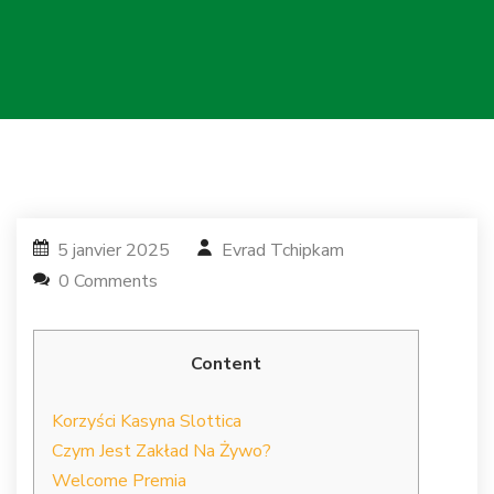
5 janvier 2025
Evrad Tchipkam
0 Comments
Content
Korzyści Kasyna Slottica
Czym Jest Zakład Na Żywo?
Welcome Premia