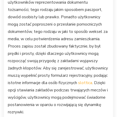
użytkowników reprezentowania dokumentu
tożsamości, tego rodzaju jakim sposobem paszport,
dowód osobisty lub prawko. Ponadto użytkownicy
mogą zostać poproszeni o przesłanie pomocniczych
dokumentów, tego rodzaju w jaki to sposób weksel za
media, w celu potwierdzenia adresu zamieszkamia.
Proces zapisu został zbudowany faktycznie, by był
prędki i prosty, dzięki dlaczego użytkownicy mogą
rozpocząć swoją przygodę z zakładami wyjąwszy
żadnych kłopotów. Aby się zarejestrować, użytkownicy
muszą wypełnić prosty formularz rejestracyjny, podając
istotne informacje dla osób fizycznych
slottica
. Dzięki
opcji stawiania zakładów podczas trwających meczów i
wyścigów, użytkownicy mogą podejmować świadome
postanowienia w oparciu o rozwijającą się dynamikę
rozrywki.