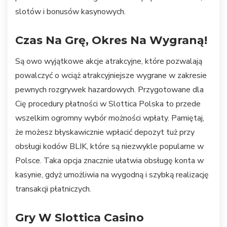
slotów i bonusów kasynowych.
Czas Na Grę, Okres Na Wygraną!
Są owo wyjątkowe akcje atrakcyjne, które pozwalają
powalczyć o wciąż atrakcyjniejsze wygrane w zakresie
pewnych rozgrywek hazardowych. Przygotowane dla
Cię procedury płatności w Slottica Polska to przede
wszelkim ogromny wybór możności wpłaty. Pamiętaj,
że możesz błyskawicznie wpłacić depozyt tuż przy
obsługi kodów BLIK, które są niezwykle popularne w
Polsce. Taka opcja znacznie ułatwia obsługę konta w
kasynie, gdyż umożliwia na wygodną i szybką realizację
transakcji płatniczych.
Gry W Slottica Casino