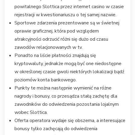
powitalnego Slottica przez internet casino w czasie
rejestracji w kwestionariuszu o tej samej nazwie.
Sportowe zdarzenia prezentowane są w świetnej
oprawie graficznej, która pod względem
atrakcyjności odrzucić różni się dużo od czasu
zawodów relacjonowanych w tv.
Ponadto na liście płatności znajdują się
kryptowaluty, jednakże mogą być one niedostępne
w określonej czasie gwoli niektórych lokalizacji bądź
poziomów konta bankowego.
Punkty te można następnie wymienić na różne
nagrody i bonusy, co przesądza stałą zachętę dla
zawodników do odwiedzenia pozostania lojalnym
wobec Slottica.
Oferta operatora wydaje się obszerna, a interesujące
bonusy tylko zachęcają do odwiedzenia