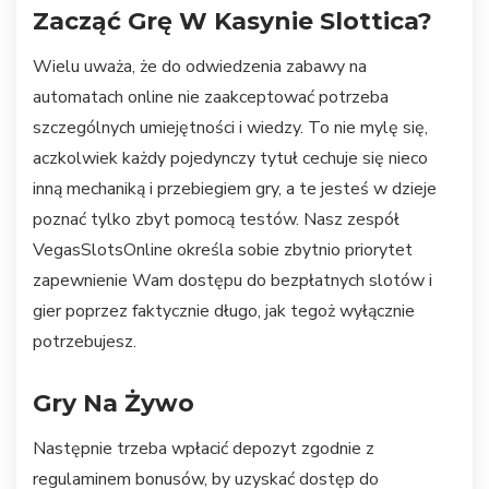
Zacząć Grę W Kasynie Slottica?
Wielu uważa, że do odwiedzenia zabawy na
automatach online nie zaakceptować potrzeba
szczególnych umiejętności i wiedzy. To nie mylę się,
aczkolwiek każdy pojedynczy tytuł cechuje się nieco
inną mechaniką i przebiegiem gry, a te jesteś w dzieje
poznać tylko zbyt pomocą testów. Nasz zespół
VegasSlotsOnline określa sobie zbytnio priorytet
zapewnienie Wam dostępu do bezpłatnych slotów i
gier poprzez faktycznie długo, jak tegoż wyłącznie
potrzebujesz.
Gry Na Żywo
Następnie trzeba wpłacić depozyt zgodnie z
regulaminem bonusów, by uzyskać dostęp do