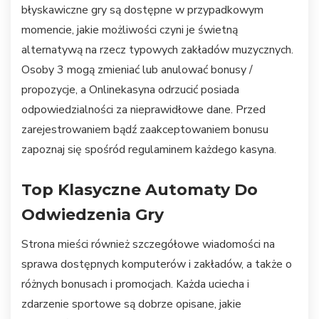
błyskawiczne gry są dostępne w przypadkowym
momencie, jakie możliwości czyni je świetną
alternatywą na rzecz typowych zakładów muzycznych.
Osoby 3 mogą zmieniać lub anulować bonusy /
propozycje, a Onlinekasyna odrzucić posiada
odpowiedzialności za nieprawidłowe dane. Przed
zarejestrowaniem bądź zaakceptowaniem bonusu
zapoznaj się spośród regulaminem każdego kasyna.
Top Klasyczne Automaty Do
Odwiedzenia Gry
Strona mieści również szczegółowe wiadomości na
sprawa dostępnych komputerów i zakładów, a także o
różnych bonusach i promocjach. Każda uciecha i
zdarzenie sportowe są dobrze opisane, jakie