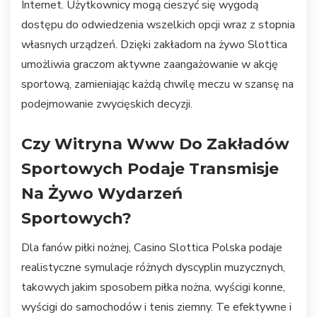
Internet. Użytkownicy mogą cieszyć się wygodą
dostępu do odwiedzenia wszelkich opcji wraz z stopnia
własnych urządzeń. Dzięki zakładom na żywo Slottica
umożliwia graczom aktywne zaangażowanie w akcję
sportową, zamieniając każdą chwilę meczu w szansę na
podejmowanie zwycięskich decyzji.
Czy Witryna Www Do Zakładów
Sportowych Podaje Transmisje
Na Żywo Wydarzeń
Sportowych?
Dla fanów piłki nożnej, Casino Slottica Polska podaje
realistyczne symulacje różnych dyscyplin muzycznych,
takowych jakim sposobem piłka nożna, wyścigi konne,
wyścigi do samochodów i tenis ziemny. Te efektywne i