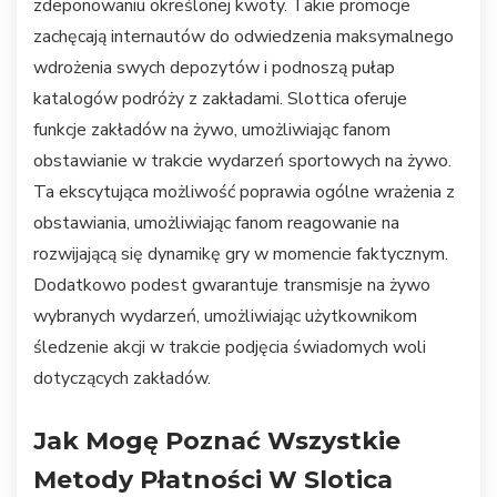
zdeponowaniu określonej kwoty. Takie promocje
zachęcają internautów do odwiedzenia maksymalnego
wdrożenia swych depozytów i podnoszą pułap
katalogów podróży z zakładami. Slottica oferuje
funkcje zakładów na żywo, umożliwiając fanom
obstawianie w trakcie wydarzeń sportowych na żywo.
Ta ekscytująca możliwość poprawia ogólne wrażenia z
obstawiania, umożliwiając fanom reagowanie na
rozwijającą się dynamikę gry w momencie faktycznym.
Dodatkowo podest gwarantuje transmisje na żywo
wybranych wydarzeń, umożliwiając użytkownikom
śledzenie akcji w trakcie podjęcia świadomych woli
dotyczących zakładów.
Jak Mogę Poznać Wszystkie
Metody Płatności W Slotica