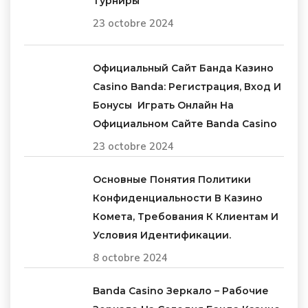
Турниры
23 octobre 2024
Официальный Сайт Банда Казино
Casino Banda: Регистрация, Вход И
Бонусы ️ Играть Онлайн На
Официальном Сайте Banda Casino
23 octobre 2024
Основные Понятия Политики
Конфиденциальности В Казино
Комета, Требования К Клиентам И
Условия Идентификации.
8 octobre 2024
Banda Casino Зеркало – Рабочие