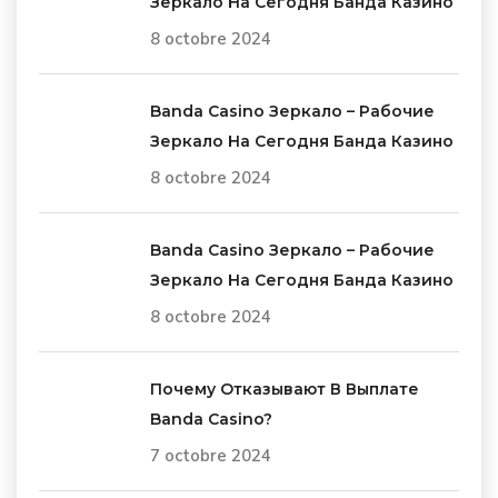
Зеркало На Сегодня Банда Казино
8 octobre 2024
Banda Casino Зеркало – Рабочие
Зеркало На Сегодня Банда Казино
8 octobre 2024
Banda Casino Зеркало – Рабочие
Зеркало На Сегодня Банда Казино
8 octobre 2024
Почему Отказывают В Выплате
Banda Casino?
7 octobre 2024