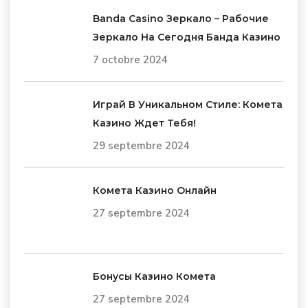
Banda Casino Зеркало – Рабочие
Зеркало На Сегодня Банда Казино
7 octobre 2024
Играй В Уникальном Стиле: Комета
Казино Ждет Тебя!
29 septembre 2024
Комета Казино Онлайн
27 septembre 2024
Бонусы Казино Комета
27 septembre 2024