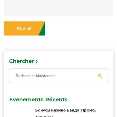
Publier
Chercher :
Evenements Récents
Бонусы Казино Банда, Промо,