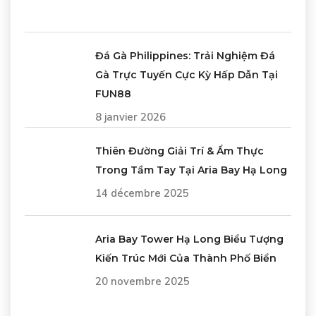
Đá Gà Philippines: Trải Nghiệm Đá
Gà Trực Tuyến Cực Kỳ Hấp Dẫn Tại
FUN88
8 janvier 2026
Thiên Đường Giải Trí & Ẩm Thực
Trong Tầm Tay Tại Aria Bay Hạ Long
14 décembre 2025
Aria Bay Tower Hạ Long Biểu Tượng
Kiến Trúc Mới Của Thành Phố Biển
20 novembre 2025