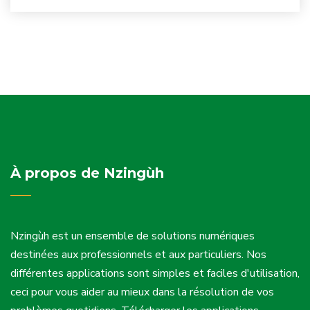
À propos de Nzingùh
Nzingùh est un ensemble de solutions numériques
destinées aux professionnels et aux particuliers. Nos
différentes applications sont simples et faciles d'utilisation,
ceci pour vous aider au mieux dans la résolution de vos