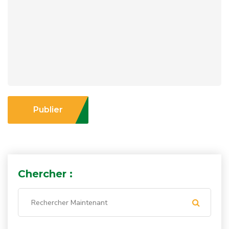
Publier
Chercher :