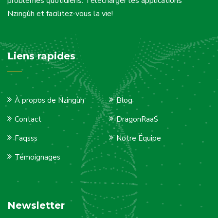
problèmes quotidiens. Télécharger les applications
Nzingùh et facilitez-vous la vie!
Liens rapides
À propos de Nzingùh
Blog
Contact
DragonRaaS
Faqsss
Notre Équipe
Témoignages
Newsletter