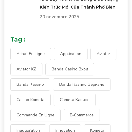
Kiến Trúc Mới Của Thành Phố Biển
20 novembre 2025
Tag :
Achat En Ligne
Application
Aviator
Aviator KZ
Banda Casino Вход
Banda Казино
Banda Казино Зеркало
Casino Kometa
Cometa Казино
Commande En Ligne
E-Commerce
Inauguration
Innovation
Kometa