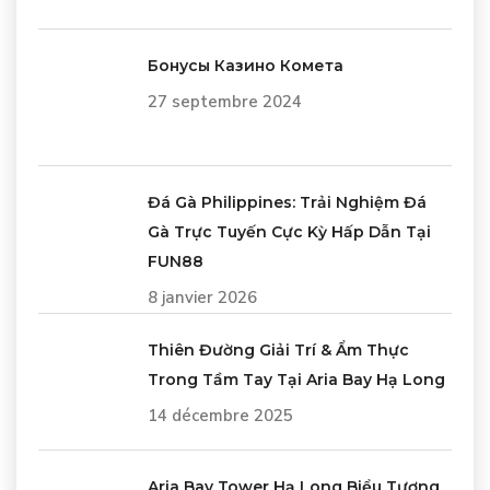
Бонусы Казино Комета
27 septembre 2024
Đá Gà Philippines: Trải Nghiệm Đá
Gà Trực Tuyến Cực Kỳ Hấp Dẫn Tại
FUN88
8 janvier 2026
Thiên Đường Giải Trí & Ẩm Thực
Trong Tầm Tay Tại Aria Bay Hạ Long
14 décembre 2025
Aria Bay Tower Hạ Long Biểu Tượng