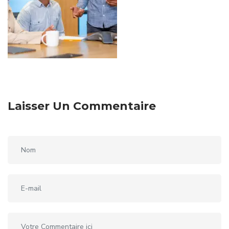
Laisser Un Commentaire