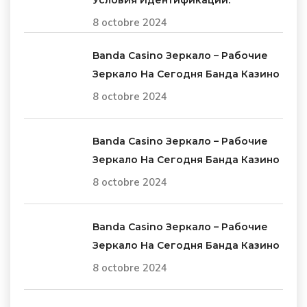
Условия Идентификации.
8 octobre 2024
Banda Casino Зеркало – Рабочие
Зеркало На Сегодня Банда Казино
8 octobre 2024
Banda Casino Зеркало – Рабочие
Зеркало На Сегодня Банда Казино
8 octobre 2024
Banda Casino Зеркало – Рабочие
Зеркало На Сегодня Банда Казино
8 octobre 2024