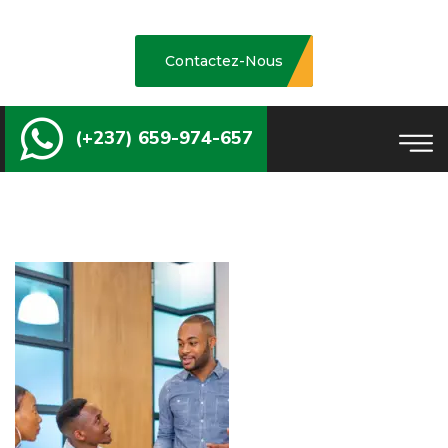
Contactez-Nous
(+237) 659-974-657