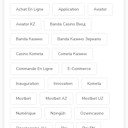
Achat En Ligne
Application
Aviator
Aviator KZ
Banda Casino Вход
Banda Казино
Banda Казино Зеркало
Casino Kometa
Cometa Казино
Commande En Ligne
E-Commerce
Inauguration
Innovation
Kometa
Mostbet
Mostbet AZ
Mostbet UZ
Numérique
Nzingùh
Ozwincasino