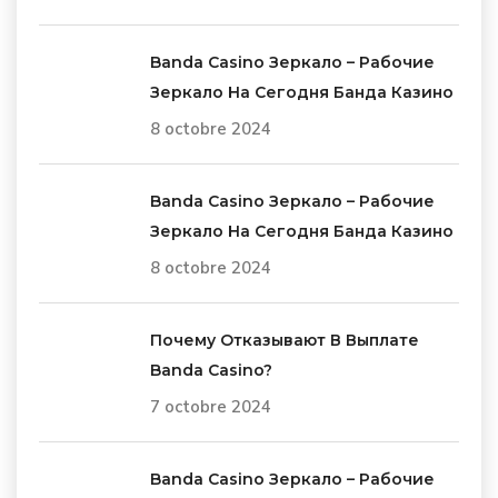
Banda Casino Зеркало – Рабочие
Зеркало На Сегодня Банда Казино
8 octobre 2024
Banda Casino Зеркало – Рабочие
Зеркало На Сегодня Банда Казино
8 octobre 2024
Почему Отказывают В Выплате
Banda Casino?
7 octobre 2024
Banda Casino Зеркало – Рабочие