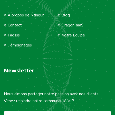
À propos de Nzingùh
Blog
Contact
DragonRaaS
Faqsss
Notre Équipe
Témoignages
Newsletter
Nous aimons partager notre passion avec nos clients.
Venez rejoindre notre communauté VIP.