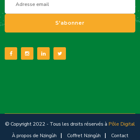
S'abonner
© Copyright 2022 - Tous les droits réservés à
Pôle Digital
À propos de Nzingùh
Coffret Nzingùh
Contact