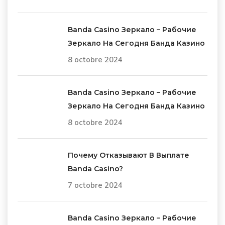
Banda Casino Зеркало – Рабочие
Зеркало На Сегодня Банда Казино
8 octobre 2024
Banda Casino Зеркало – Рабочие
Зеркало На Сегодня Банда Казино
8 octobre 2024
Почему Отказывают В Выплате
Banda Casino?
7 octobre 2024
Banda Casino Зеркало – Рабочие