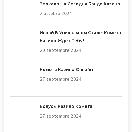
Зеркало На Сегодня Банда Казино
7 octobre 2024
Играй В Уникальном Стиле: Комета
Казино Ждет Тебя!
29 septembre 2024
Комета Казино Онлайн
27 septembre 2024
Бонусы Казино Комета
27 septembre 2024