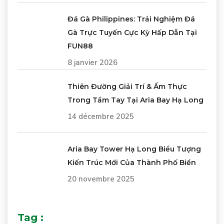
Đá Gà Philippines: Trải Nghiệm Đá
Gà Trực Tuyến Cực Kỳ Hấp Dẫn Tại
FUN88
8 janvier 2026
Thiên Đường Giải Trí & Ẩm Thực
Trong Tầm Tay Tại Aria Bay Hạ Long
14 décembre 2025
Aria Bay Tower Hạ Long Biểu Tượng
Kiến Trúc Mới Của Thành Phố Biển
20 novembre 2025
Tag :