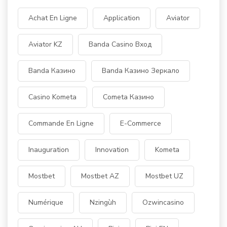
Achat En Ligne
Application
Aviator
Aviator KZ
Banda Casino Вход
Banda Казино
Banda Казино Зеркало
Casino Kometa
Cometa Казино
Commande En Ligne
E-Commerce
Inauguration
Innovation
Kometa
Mostbet
Mostbet AZ
Mostbet UZ
Numérique
Nzingùh
Ozwincasino