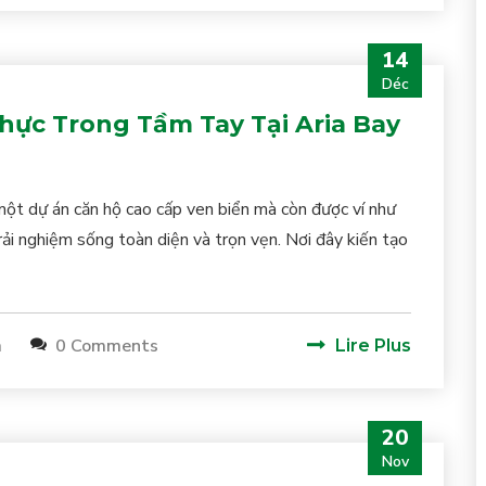
14
Déc
Thực Trong Tầm Tay Tại Aria Bay
ột dự án căn hộ cao cấp ven biển mà còn được ví như
rải nghiệm sống toàn diện và trọn vẹn. Nơi đây kiến tạo
m
0 Comments
Lire Plus
20
Nov