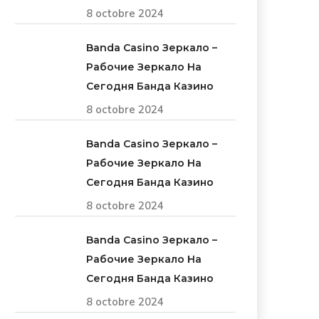
8 octobre 2024
Banda Casino Зеркало –
Рабочие Зеркало На
Сегодня Банда Казино
8 octobre 2024
Banda Casino Зеркало –
Рабочие Зеркало На
Сегодня Банда Казино
8 octobre 2024
Banda Casino Зеркало –
Рабочие Зеркало На
Сегодня Банда Казино
8 octobre 2024