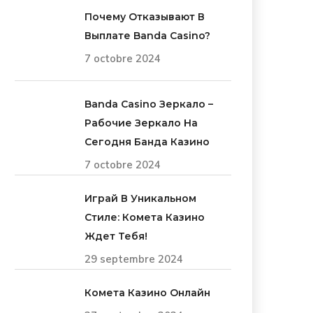
Почему Отказывают В
Выплате Banda Casino?
7 octobre 2024
Banda Casino Зеркало –
Рабочие Зеркало На
Сегодня Банда Казино
7 octobre 2024
Играй В Уникальном
Стиле: Комета Казино
Ждет Тебя!
29 septembre 2024
Комета Казино Онлайн