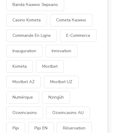
Banda Казино Зеркало
Casino Kometa
Cometa Казино
Commande En Ligne
E-Commerce
Inauguration
Innovation
Kometa
Mostbet
Mostbet AZ
Mostbet UZ
Numérique
Nzingùh
Ozwincasino
Ozwincasino AU
Pipi
Pipi EN
Réservation