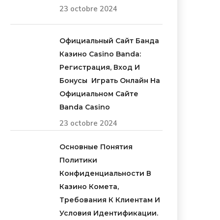
23 octobre 2024
Официальный Сайт Банда
Казино Casino Banda:
Регистрация, Вход И
Бонусы ️ Играть Онлайн На
Официальном Сайте
Banda Casino
23 octobre 2024
Основные Понятия
Политики
Конфиденциальности В
Казино Комета,
Требования К Клиентам И
Условия Идентификации.