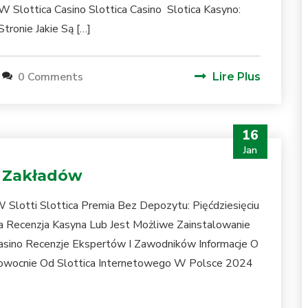
lottica Casino Slottica Casino ️ Slotica Kasyno:
ronie Jakie Są […]
0 Comments
Lire Plus
16
Jan
y Zakładów
 Slotti Slottica Premia Bez Depozytu: Pięćdziesięciu
a Recenzja Kasyna Lub Jest Możliwe Zainstalowanie
asino Recenzje Ekspertów I Zawodników Informacje O
owocnie Od Slottica Internetowego W Polsce 2024