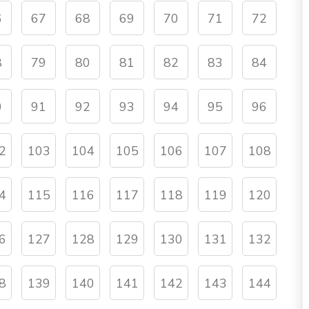
6
67
68
69
70
71
72
8
79
80
81
82
83
84
0
91
92
93
94
95
96
2
103
104
105
106
107
108
4
115
116
117
118
119
120
6
127
128
129
130
131
132
8
139
140
141
142
143
144