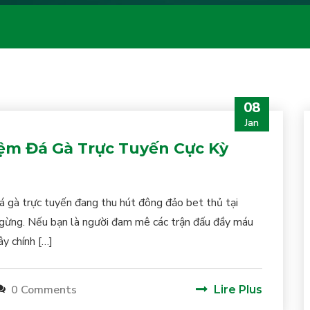
08
Jan
iệm Đá Gà Trực Tuyến Cực Kỳ
á gà trực tuyến đang thu hút đông đảo bet thủ tại
gừng. Nếu bạn là người đam mê các trận đấu đầy máu
ây chính […]
0 Comments
Lire Plus