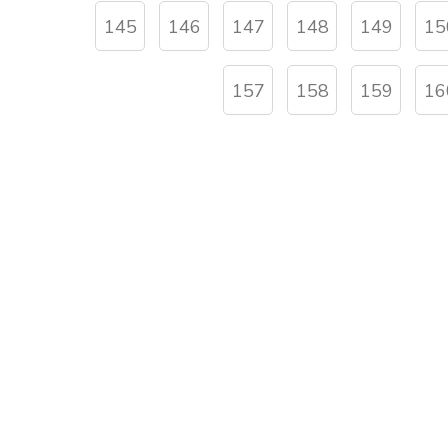
145
146
147
148
149
15
157
158
159
16