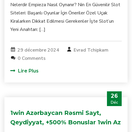
Nelerdir Empieza Nasıl Oynanır? Nin En Güvenilir Slot
Siteleri: Başarılı Oyunlar İçin Öneriler Özel Uçak
Kiralarken Dikkat Edilmesi Gerekenler İşte Slot’un
Yeni Anahtarı: […]
29 décembre 2024
Evrad Tchipkam
0 Comments
Lire Plus
26
Déc
1win Azərbaycan Rəsmi Sayt,
Qeydiyyat, +500% Bonuslar 1win Az