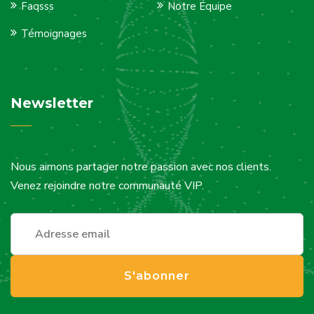
Faqsss
Notre Équipe
Témoignages
Newsletter
Nous aimons partager notre passion avec nos clients.
Venez rejoindre notre communauté VIP.
S'abonner