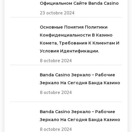
Официальном Сайте Banda Casino
23 octobre 2024
Основные Понятия Политики
Конфиденциальности В Казино
Комета, Требования К Клиентам И
Условия Идентификации.
8 octobre 2024
Banda Casino Зеркало – Рабочие
Зеркало На Сегодня Банда Казино
8 octobre 2024
Banda Casino Зеркало – Рабочие
Зеркало На Сегодня Банда Казино
8 octobre 2024