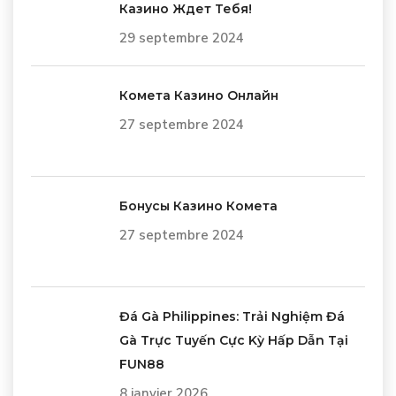
Казино Ждет Тебя!
29 septembre 2024
Комета Казино Онлайн
27 septembre 2024
Бонусы Казино Комета
27 septembre 2024
Đá Gà Philippines: Trải Nghiệm Đá
Gà Trực Tuyến Cực Kỳ Hấp Dẫn Tại
FUN88
8 janvier 2026