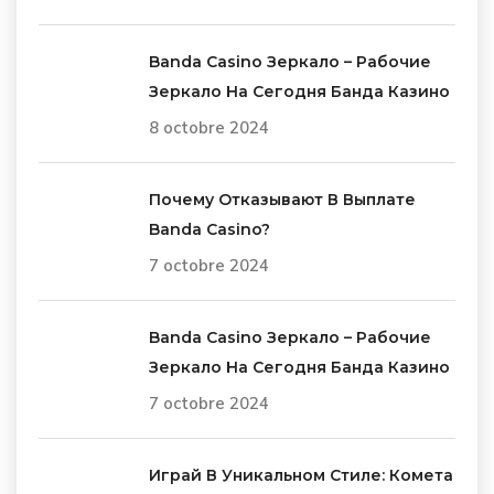
Banda Casino Зеркало – Рабочие
Зеркало На Сегодня Банда Казино
8 octobre 2024
Почему Отказывают В Выплате
Banda Casino?
7 octobre 2024
Banda Casino Зеркало – Рабочие
Зеркало На Сегодня Банда Казино
7 octobre 2024
Играй В Уникальном Стиле: Комета