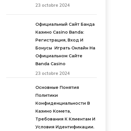
23 octobre 2024
Официальный Сайт Банда
Казино Casino Banda:
Регистрация, Вход И
Бонусы ️ Играть Онлайн На
Официальном Сайте
Banda Casino
23 octobre 2024
Основные Понятия
Политики
Конфиденциальности В
Казино Комета,
Требования К Клиентам И
Условия Идентификации.