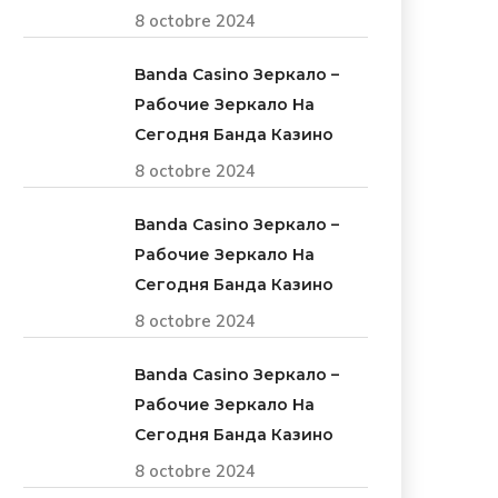
8 octobre 2024
Banda Casino Зеркало –
Рабочие Зеркало На
Сегодня Банда Казино
8 octobre 2024
Banda Casino Зеркало –
Рабочие Зеркало На
Сегодня Банда Казино
8 octobre 2024
Banda Casino Зеркало –
Рабочие Зеркало На
Сегодня Банда Казино
8 octobre 2024