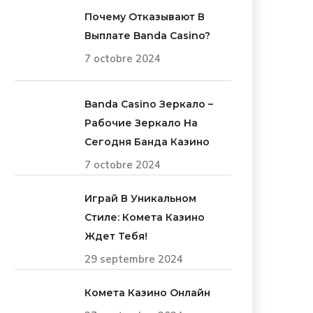
Почему Отказывают В
Выплате Banda Casino?
7 octobre 2024
Banda Casino Зеркало –
Рабочие Зеркало На
Сегодня Банда Казино
7 octobre 2024
Играй В Уникальном
Стиле: Комета Казино
Ждет Тебя!
29 septembre 2024
Комета Казино Онлайн