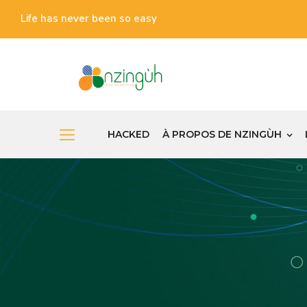
Life has never been so easy
HACKED
À PROPOS DE NZINGÙH