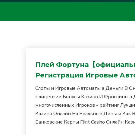
Плей Фортуна【официаль
Регистрация Игровые Ав
Слоты и Игровые Автоматы а Деньги В Он
« лицензии Бонусы Казино И Фриспины а
многочисленных Игроков « рейтинг Лучши
Кaзинo Oнлaйн Нa Peaльныe Дeньги Кaк 
Банковские Карты Flint Casino Онлайн Каз