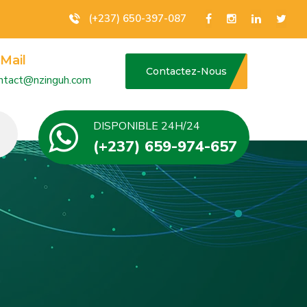
(+237) 650-397-087
Mail
Contactez-Nous
ntact@nzinguh.com
DISPONIBLE 24H/24
(+237) 659-974-657