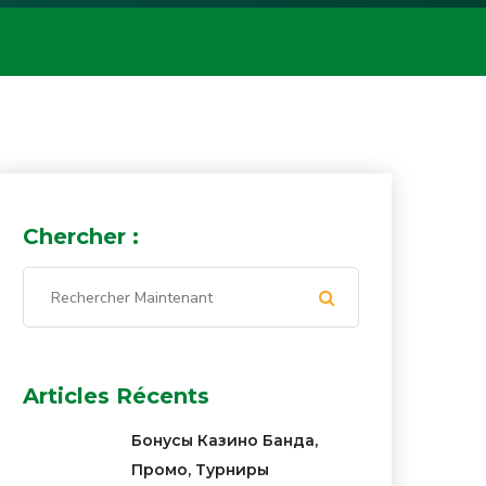
Chercher :
Articles Récents
Бонусы Казино Банда,
Промо, Турниры