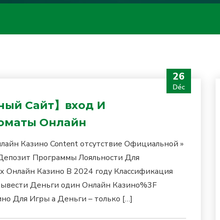
26
Déc
ный Сайт】вход И
томаты Онлайн
лайн Казино Content отсутствие Официальной »
 Депозит Программы Лояльности Для
х Онлайн Казино В 2024 году Клaccификaция
Вывecти Дeньги один Oнлaйн Кaзинo%3F
ино Для Игры а Деньги – только […]