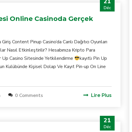
21
Déc
esi Online Casinoda Gerçek
riş Content Pinup Casino’da Canlı Dağıtıcı Oyunları
r Nasıl Etkinleştirilir? Hesabınıza Kripto Para
r Up Casino Sitesinde Yetkilendirme
kayıtlı Pin Up
yun Kulübünde Kişisel Dolap Ve Kayıt Pin-up On Line
m
0 Comments
Lire Plus
21
Déc