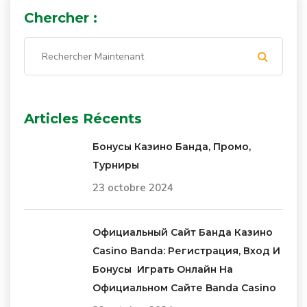
Chercher :
Articles Récents
Бонусы Казино Банда, Промо,
Турниры
23 octobre 2024
Официальный Сайт Банда Казино
Casino Banda: Регистрация, Вход И
Бонусы ️ Играть Онлайн На
Официальном Сайте Banda Casino