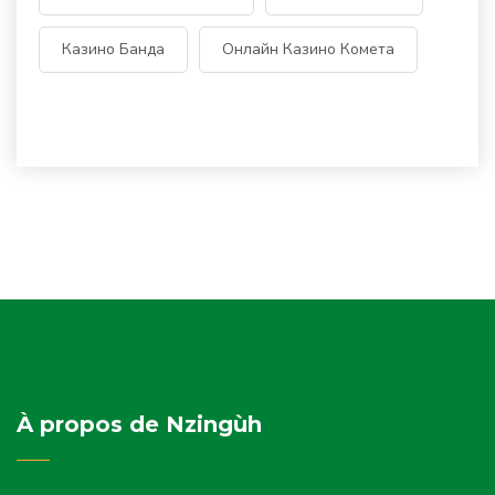
Казино Банда
Онлайн Казино Комета
À propos de Nzingùh