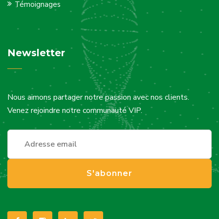
Témoignages
Newsletter
Nous aimons partager notre passion avec nos clients.
Venez rejoindre notre communauté VIP.
S'abonner