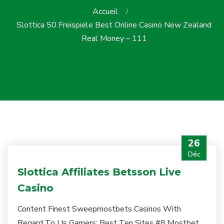
Accueil
Slottica 50 Freispiele Best Online Casino New Zealand
Real Money – 111
26
Déc
Slottica Affiliates Betsson Live
Casino
Content Finest Sweepmostbets Casinos With
Regard To Us Gamers: Best Ten Sites #8 Mostbet