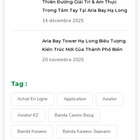
Thiên Đường Giải Trí & Ẩm Thực
Trong Tầm Tay Tại Aria Bay Hạ Long
14 décembre 2025
Aria Bay Tower Hạ Long Biểu Tượng
Kiến Trúc Mới Của Thành Phố Biển
20 novembre 2025
Tag :
Achat En Ligne
Application
Aviator
Aviator KZ
Banda Casino Вход
Banda Казино
Banda Казино Зеркало