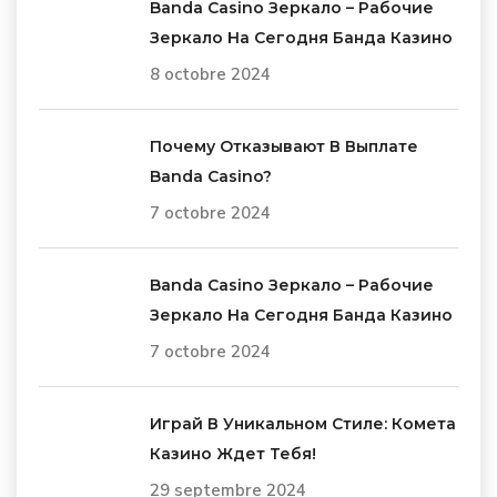
Banda Casino Зеркало – Рабочие
Зеркало На Сегодня Банда Казино
8 octobre 2024
Почему Отказывают В Выплате
Banda Casino?
7 octobre 2024
Banda Casino Зеркало – Рабочие
Зеркало На Сегодня Банда Казино
7 octobre 2024
Играй В Уникальном Стиле: Комета
Казино Ждет Тебя!
29 septembre 2024