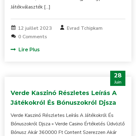
Játékválaszték […]
12 juillet 2023
Evrad Tchipkam
0 Comments
Lire Plus
28
Juin
Verde Kaszinó Részletes Leírás A
Játékokról És Bónuszokról Djsza
Verde Kaszinó Részletes Leírás A Játékokról És
Bónuszokról Djsza » Verde Casino Értékelés Üdvözlő
Bónusz Akár 360000 Ft Content Szerezzen Akár