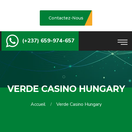
Contactez-Nous
(+237) 659-974-657
VERDE CASINO HUNGARY
Accueil
Verde Casino Hungary