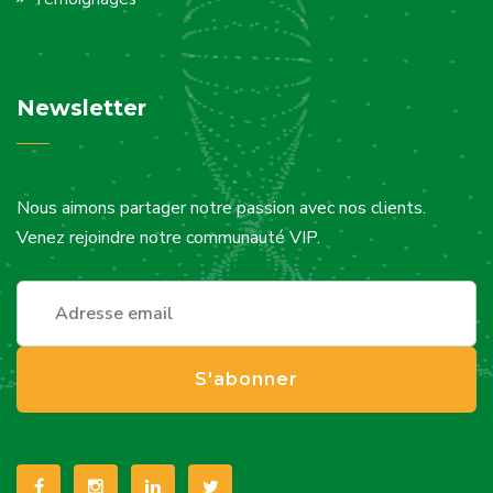
Newsletter
Nous aimons partager notre passion avec nos clients.
Venez rejoindre notre communauté VIP.
S'abonner