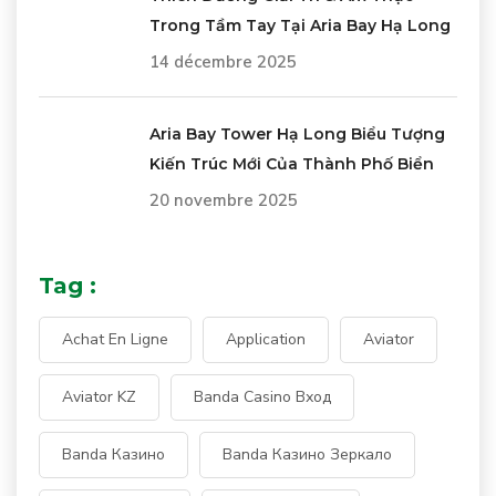
Trong Tầm Tay Tại Aria Bay Hạ Long
14 décembre 2025
Aria Bay Tower Hạ Long Biểu Tượng
Kiến Trúc Mới Của Thành Phố Biển
20 novembre 2025
Tag :
Achat En Ligne
Application
Aviator
Aviator KZ
Banda Casino Вход
Banda Казино
Banda Казино Зеркало