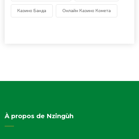
Казино Банда
Онлайн Казино Комета
À propos de Nzingùh