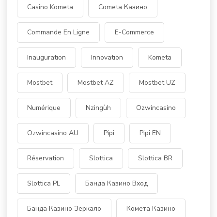
Casino Kometa
Cometa Казино
Commande En Ligne
E-Commerce
Inauguration
Innovation
Kometa
Mostbet
Mostbet AZ
Mostbet UZ
Numérique
Nzingùh
Ozwincasino
Ozwincasino AU
Pipi
Pipi EN
Réservation
Slottica
Slottica BR
Slottica PL
Банда Казино Вход
Банда Казино Зеркало
Комета Казино