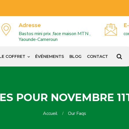
Adresse
E-
Bastos mini prix ,face maison MTN ,
co
Yaounde-Cameroun
LE COFFRET
ÉVÉNEMENTS
BLOG
CONTACT
ES POUR NOVEMBRE 11T
Accueil
Our Faqs