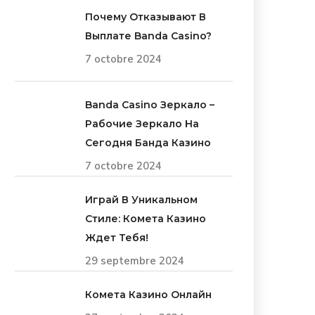
Почему Отказывают В
Выплате Banda Casino?
7 octobre 2024
Banda Casino Зеркало –
Рабочие Зеркало На
Сегодня Банда Казино
7 octobre 2024
Играй В Уникальном
Стиле: Комета Казино
Ждет Тебя!
29 septembre 2024
Комета Казино Онлайн