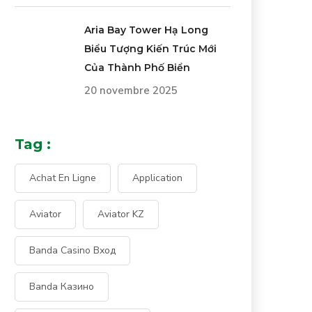
Aria Bay Tower Hạ Long
Biểu Tượng Kiến Trúc Mới
Của Thành Phố Biển
20 novembre 2025
Tag :
Achat En Ligne
Application
Aviator
Aviator KZ
Banda Casino Вход
Banda Казино