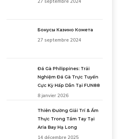
27 septembre 2024
Бонусы Казино Комета
27 septembre 2024
Đá Gà Philippines: Trải
Nghiệm Đá Gà Trực Tuyến
Cực Kỳ Hấp Dẫn Tại FUN88
8 janvier 2026
Thiên Đường Giải Trí & Ẩm
Thực Trong Tầm Tay Tại
Aria Bay Hạ Long
14 décembre 2025