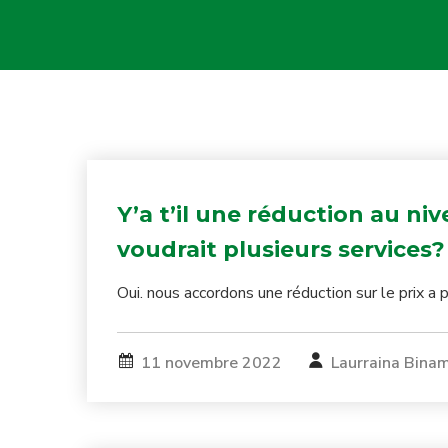
Y’a t’il une réduction au niv
voudrait plusieurs services?
Oui. nous accordons une réduction sur le prix a
11 novembre 2022
Laurraina Bina