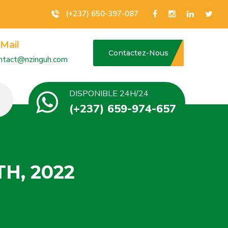
(+237) 650-397-087
Mail
Contactez-Nous
ntact@nzinguh.com
DISPONIBLE 24H/24
(+237) 659-974-657
H, 2022