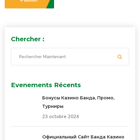
Chercher :
Evenements Récents
Бонусы Казино Банда, Промо,
Турниры
23 octobre 2024
Официальный Сайт Банда Казино