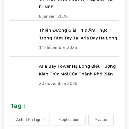
FUN88
8 janvier 2026
Thiên Đường Giải Trí & Ẩm Thực
Trong Tầm Tay Tại Aria Bay Hạ Long
14 décembre 2025
Aria Bay Tower Hạ Long Biểu Tượng
Kiến Trúc Mới Của Thành Phố Biển
20 novembre 2025
Tag :
Achat En Ligne
Application
Aviator