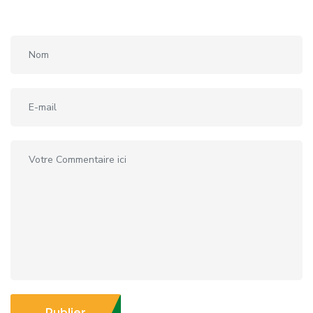
Publier