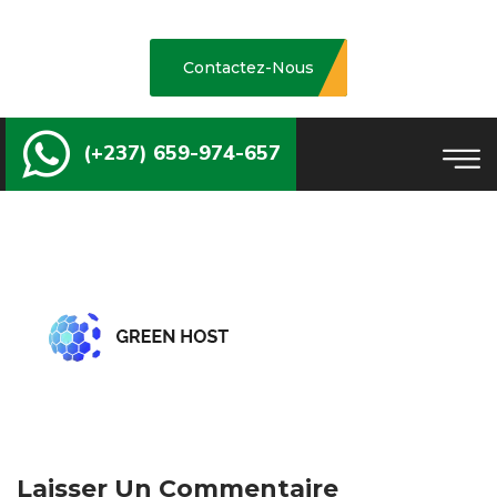
Contactez-Nous
(+237) 659-974-657
Laisser Un Commentaire