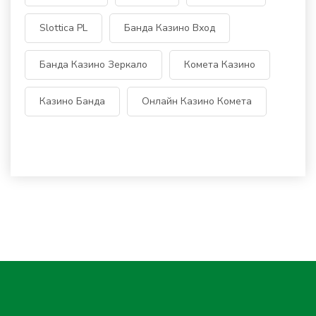
Slottica PL
Банда Казино Вход
Банда Казино Зеркало
Комета Казино
Казино Банда
Онлайн Казино Комета