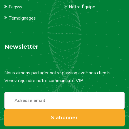
Faqsss
Notre Équipe
Témoignages
Newsletter
Nous aimons partager notre passion avec nos clients.
Venez rejoindre notre communauté VIP.
S'abonner