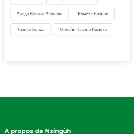
Банда Казино Зеркало
Комета Казино
Казино Банда
Онлайн Казино Комета
À propos de Nzingùh