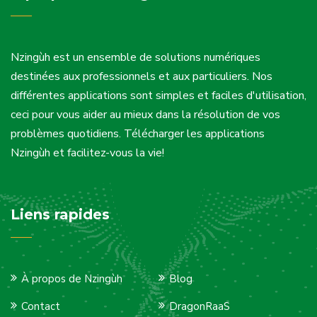
Nzingùh est un ensemble de solutions numériques
destinées aux professionnels et aux particuliers. Nos
différentes applications sont simples et faciles d'utilisation,
ceci pour vous aider au mieux dans la résolution de vos
problèmes quotidiens. Télécharger les applications
Nzingùh et facilitez-vous la vie!
Liens rapides
À propos de Nzingùh
Blog
Contact
DragonRaaS