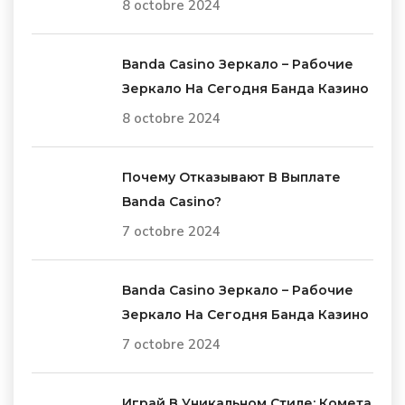
8 octobre 2024
Banda Casino Зеркало – Рабочие
Зеркало На Сегодня Банда Казино
8 octobre 2024
Почему Отказывают В Выплате
Banda Casino?
7 octobre 2024
Banda Casino Зеркало – Рабочие
Зеркало На Сегодня Банда Казино
7 octobre 2024
Играй В Уникальном Стиле: Комета