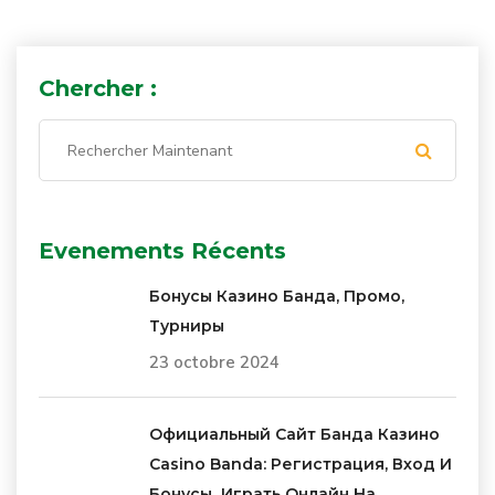
Chercher :
Evenements Récents
Бонусы Казино Банда, Промо,
Турниры
23 octobre 2024
Официальный Сайт Банда Казино
Casino Banda: Регистрация, Вход И
Бонусы ️ Играть Онлайн На