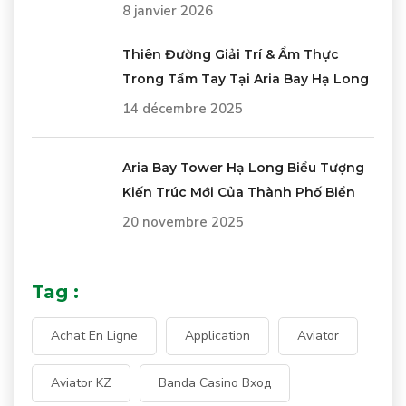
8 janvier 2026
Thiên Đường Giải Trí & Ẩm Thực
Trong Tầm Tay Tại Aria Bay Hạ Long
14 décembre 2025
Aria Bay Tower Hạ Long Biểu Tượng
Kiến Trúc Mới Của Thành Phố Biển
20 novembre 2025
Tag :
Achat En Ligne
Application
Aviator
Aviator KZ
Banda Casino Вход