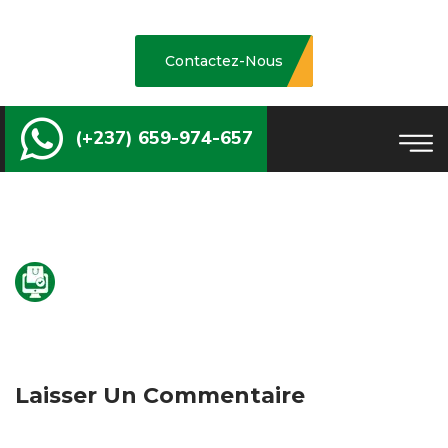
Contactez-Nous
(+237) 659-974-657
Laisser Un Commentaire