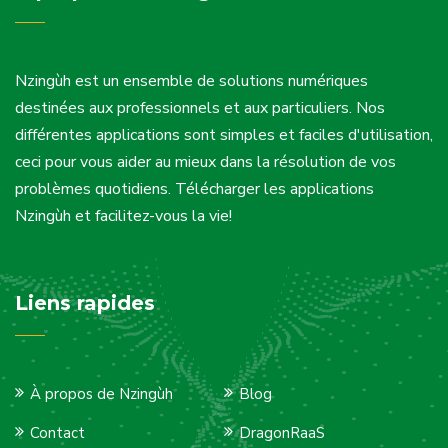
Nzingùh est un ensemble de solutions numériques
destinées aux professionnels et aux particuliers. Nos
différentes applications sont simples et faciles d'utilisation,
ceci pour vous aider au mieux dans la résolution de vos
problèmes quotidiens. Télécharger les applications
Nzingùh et facilitez-vous la vie!
Liens rapides
À propos de Nzingùh
Blog
Contact
DragonRaaS