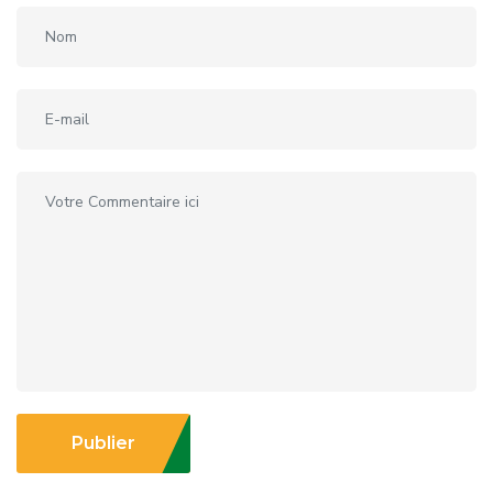
Publier