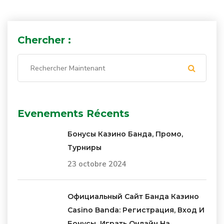
Chercher :
Evenements Récents
Бонусы Казино Банда, Промо,
Турниры
23 octobre 2024
Официальный Сайт Банда Казино
Casino Banda: Регистрация, Вход И
Бонусы ️ Играть Онлайн На