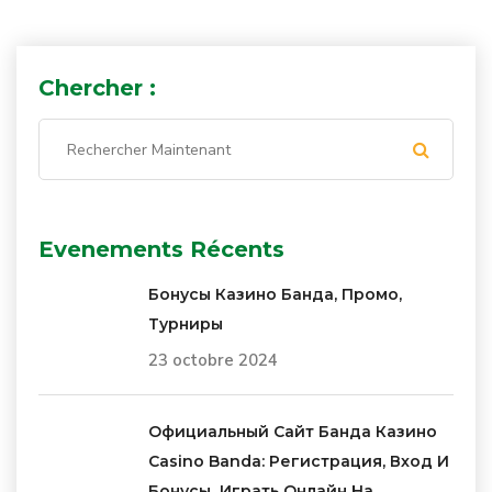
Chercher :
Evenements Récents
Бонусы Казино Банда, Промо,
Турниры
23 octobre 2024
Официальный Сайт Банда Казино
Casino Banda: Регистрация, Вход И
Бонусы ️ Играть Онлайн На