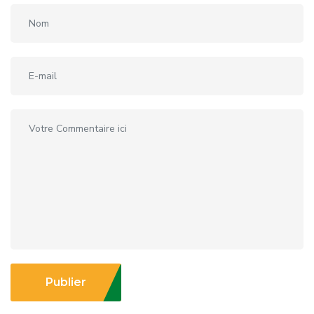
Publier