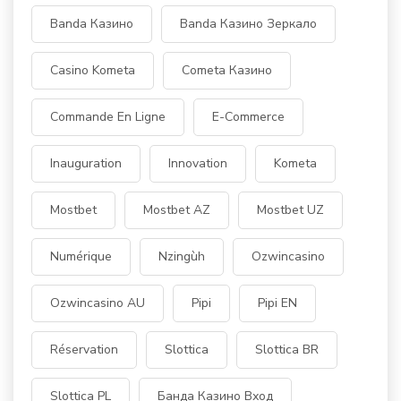
Banda Казино
Banda Казино Зеркало
Casino Kometa
Cometa Казино
Commande En Ligne
E-Commerce
Inauguration
Innovation
Kometa
Mostbet
Mostbet AZ
Mostbet UZ
Numérique
Nzingùh
Ozwincasino
Ozwincasino AU
Pipi
Pipi EN
Réservation
Slottica
Slottica BR
Slottica PL
Банда Казино Вход