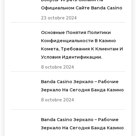
Официальном Сайте Banda Casino
23 octobre 2024
Основные Понятия Политики
Конфиденциальности В Казино
Комета, Требования К Клиентам И
Условия Идентификации.
8 octobre 2024
Banda Casino Зеркало – Рабочие
Зеркало На Сегодня Банда Казино
8 octobre 2024
Banda Casino Зеркало – Рабочие
Зеркало На Сегодня Банда Казино